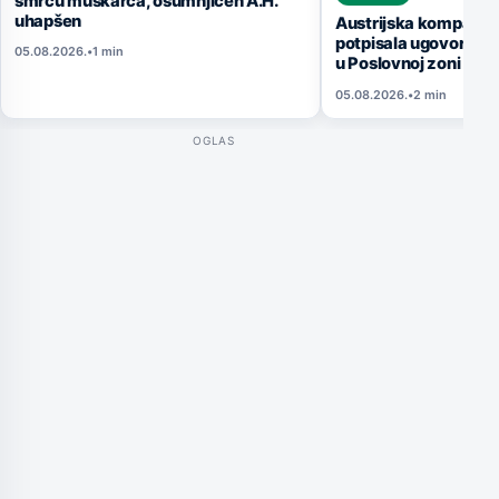
smrću muškarca, osumnjičen A.H.
uhapšen
Austrijska kompanija
potpisala ugovor za 
05.08.2026.
•
1 min
u Poslovnoj zoni Rat
05.08.2026.
•
2 min
OGLAS