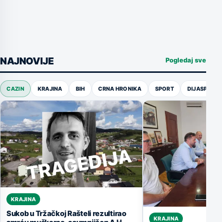
NAJNOVIJE
Pogledaj sve
CAZIN
KRAJINA
BIH
CRNA HRONIKA
SPORT
DIJASPORA
KRAJINA
Sukob u Tržačkoj Rašteli rezultirao
KRAJINA