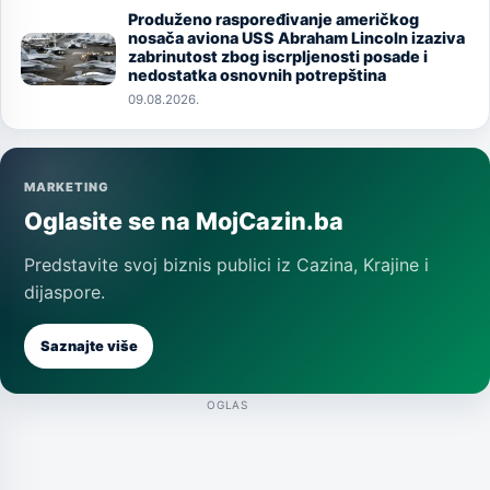
Produženo raspoređivanje američkog
nosača aviona USS Abraham Lincoln izaziva
Image
zabrinutost zbog iscrpljenosti posade i
nedostatka osnovnih potrepština
09.08.2026.
MARKETING
Oglasite se na MojCazin.ba
Predstavite svoj biznis publici iz Cazina, Krajine i
dijaspore.
Saznajte više
OGLAS