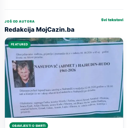
Svi tekstovi
JOŠ OD AUTORA
Redakcija MojCazin.ba
FEATURED
OBAVIJESTI O SMRTI