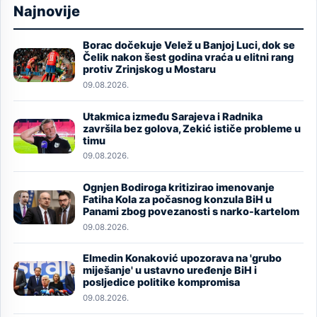
Najnovije
Borac dočekuje Velež u Banjoj Luci, dok se
Image
Čelik nakon šest godina vraća u elitni rang
protiv Zrinjskog u Mostaru
09.08.2026.
Utakmica između Sarajeva i Radnika
Image
završila bez golova, Zekić ističe probleme u
timu
09.08.2026.
Ognjen Bodiroga kritizirao imenovanje
Image
Fatiha Kola za počasnog konzula BiH u
Panami zbog povezanosti s narko-kartelom
09.08.2026.
Elmedin Konaković upozorava na 'grubo
Image
miješanje' u ustavno uređenje BiH i
posljedice politike kompromisa
09.08.2026.