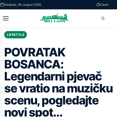
Skip
Nedjelja, 09. august 2026.
Cazin
to
main
Otvori
Pretra
content
glavni
meni
LIFESTYLE
POVRATAK
BOSANCA:
Legendarni pjevač
se vratio na muzičku
scenu, pogledajte
novi spot...