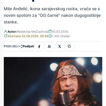
Mile Anđelić, ikona sarajevskog rocka, vraća se s
novim spotom za "Oči čarne" nakon dugogodišnje
stanke.
Autor:
Redakcija MojCazin.ba
10.03.2026.
Ažurirano 02.08.2026. 09:49
1 min čitanja
Podijeli
PODIJELI