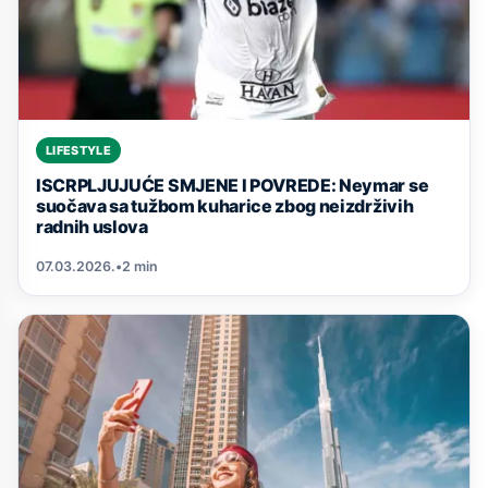
LIFESTYLE
ISCRPLJUJUĆE SMJENE I POVREDE: Neymar se
suočava sa tužbom kuharice zbog neizdrživih
radnih uslova
07.03.2026.
•
2 min