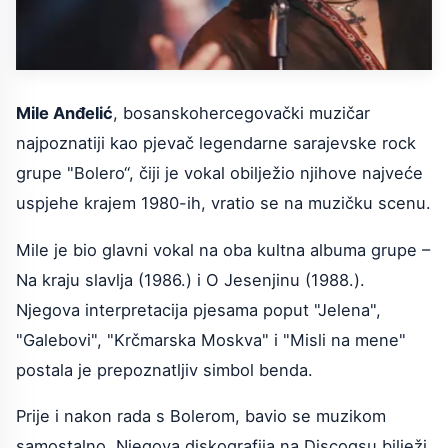
Mile Anđelić
, bosanskohercegovački muzičar
najpoznatiji kao pjevač legendarne sarajevske rock
grupe "Bolero“, čiji je vokal obilježio njihove najveće
uspjehe krajem 1980-ih, vratio se na muzičku scenu.
Mile je bio glavni vokal na oba kultna albuma grupe –
Na kraju slavlja (1986.) i O Jesenjinu (1988.).
Njegova interpretacija pjesama poput "Jelena",
"Galebovi", "Krčmarska Moskva" i "Misli na mene"
postala je prepoznatljiv simbol benda.
Prije i nakon rada s Bolerom, bavio se muzikom
samostalno. Njegova diskografija na Discogsu bilježi