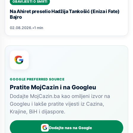
OBAVIJESTI O SMRTI
Na Ahiret preselio Hadžija Tankošić (Eniza i Fate)
Bajro
02.08.2026.
•
1 min
GOOGLE PREFERRED SOURCE
Pratite MojCazin i na Googleu
Dodajte MojCazin.ba kao omiljeni izvor na
Googleu i lakše pratite vijesti iz Cazina,
Krajine, BiH i dijaspore.
Dodajte nas na Google