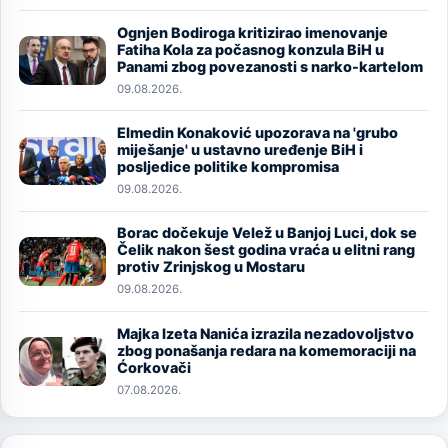
Ognjen Bodiroga kritizirao imenovanje
Image
Fatiha Kola za počasnog konzula BiH u
Panami zbog povezanosti s narko-kartelom
09.08.2026.
Elmedin Konaković upozorava na 'grubo
Image
miješanje' u ustavno uređenje BiH i
posljedice politike kompromisa
09.08.2026.
Borac dočekuje Velež u Banjoj Luci, dok se
Image
Čelik nakon šest godina vraća u elitni rang
protiv Zrinjskog u Mostaru
09.08.2026.
Majka Izeta Nanića izrazila nezadovoljstvo
Image
zbog ponašanja redara na komemoraciji na
Ćorkovači
07.08.2026.