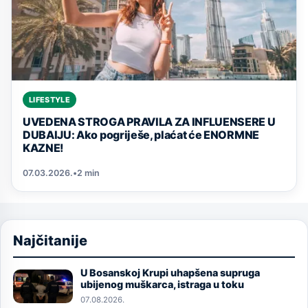
LIFESTYLE
UVEDENA STROGA PRAVILA ZA INFLUENSERE U
DUBAIJU: Ako pogriješe, plaćat će ENORMNE
KAZNE!
07.03.2026.
•
2 min
Najčitanije
U Bosanskoj Krupi uhapšena supruga
Image
ubijenog muškarca, istraga u toku
07.08.2026.