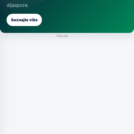
dijaspore.
Saznajte više
OGLAS