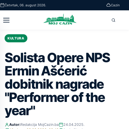
Skip
Četvrtak, 06. august 2026.
Cazin
to
main
Otvori
Pretra
content
glavni
meni
KULTURA
Solista Opere NPS
Ermin Ašćerić
dobitnik nagrade
"Performer of the
year"
Autor:
Redakcija MojCazin.ba
24.04.2025.