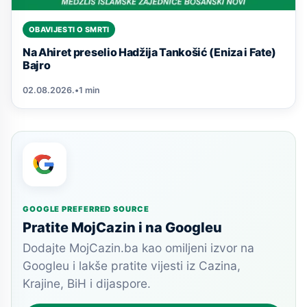
OBAVIJESTI O SMRTI
Na Ahiret preselio Hadžija Tankošić (Eniza i Fate)
Bajro
02.08.2026.
•
1 min
GOOGLE PREFERRED SOURCE
Pratite MojCazin i na Googleu
Dodajte MojCazin.ba kao omiljeni izvor na
Googleu i lakše pratite vijesti iz Cazina,
Krajine, BiH i dijaspore.