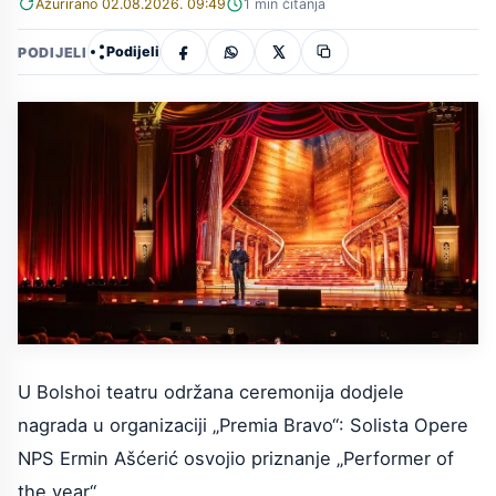
Ažurirano 02.08.2026. 09:49
1 min čitanja
Podijeli
PODIJELI
U Bolshoi teatru održana ceremonija dodjele
nagrada u organizaciji „Premia Bravo“: Solista Opere
NPS Ermin Ašćerić osvojio priznanje „Performer of
the year“