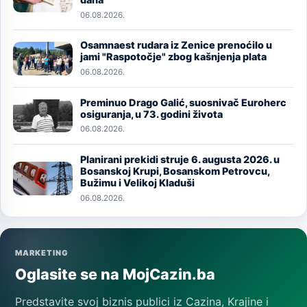
06.08.2026.
Osamnaest rudara iz Zenice prenoćilo u
Image
jami "Raspotočje" zbog kašnjenja plata
06.08.2026.
Preminuo Drago Galić, suosnivač Euroherc
Image
osiguranja, u 73. godini života
06.08.2026.
Planirani prekidi struje 6. augusta 2026. u
Image
Bosanskoj Krupi, Bosanskom Petrovcu,
Bužimu i Velikoj Kladuši
06.08.2026.
MARKETING
Oglasite se na MojCazin.ba
Predstavite svoj biznis publici iz Cazina, Krajine i