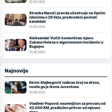
05.08.2026.
Stranka Narod i pravda učestvuje na Općim
Image
izborima s 29 lista, predvodeći poznati
kandidati
05.08.2026.
Aleksandar Vučić komentirao izjavu
Image
Zukana Heleza o sigurnosnom incidentu u
Bugojnu
05.08.2026.
Najnovije
Kerim Alajbegović izabrao broj na dresu,
Image
nosila ga je ikona Juventusa
06.08.2026.
Vladimir Popović osumnjičen za prevaru od
Image
42.000 KM, predložen pritvor od mjesec
dana