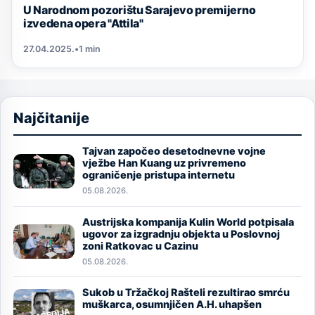
U Narodnom pozorištu Sarajevo premijerno
izvedena opera "Attila"
27.04.2025.
•
1 min
Najčitanije
Tajvan započeo desetodnevne vojne
Image
vježbe Han Kuang uz privremeno
ograničenje pristupa internetu
05.08.2026.
Austrijska kompanija Kulin World potpisala
Image
ugovor za izgradnju objekta u Poslovnoj
zoni Ratkovac u Cazinu
05.08.2026.
Sukob u Tržačkoj Rašteli rezultirao smrću
Image
muškarca, osumnjičen A.H. uhapšen