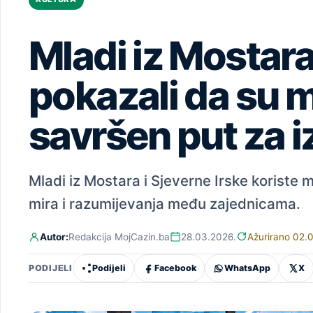
Mladi iz Mostara
pokazali da su m
savršen put za i
Mladi iz Mostara i Sjeverne Irske koriste 
mira i razumijevanja među zajednicama.
Autor:
Redakcija MojCazin.ba
28.03.2026.
Ažurirano 02.
Podijeli
Facebook
WhatsApp
X
PODIJELI