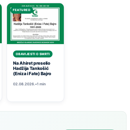
FEATURED
OBAVIJESTI O SMRTI
Na Ahiret preselio
Hadžija Tankošić
(Eniza i Fate) Bajro
02.08.2026.
•
1 min