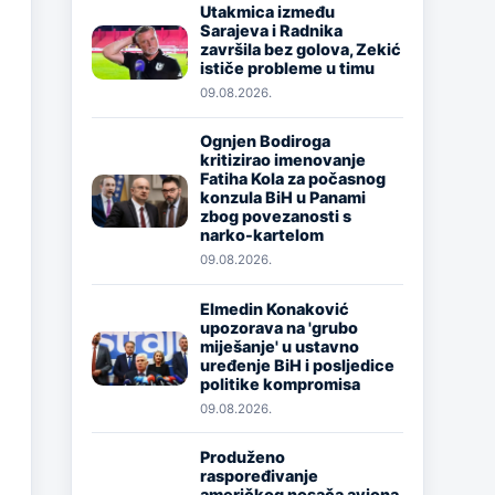
Utakmica između
Sarajeva i Radnika
Image
završila bez golova, Zekić
ističe probleme u timu
09.08.2026.
Ognjen Bodiroga
kritizirao imenovanje
Fatiha Kola za počasnog
Image
konzula BiH u Panami
zbog povezanosti s
narko-kartelom
09.08.2026.
Elmedin Konaković
upozorava na 'grubo
Image
miješanje' u ustavno
uređenje BiH i posljedice
politike kompromisa
09.08.2026.
Produženo
raspoređivanje
američkog nosača aviona