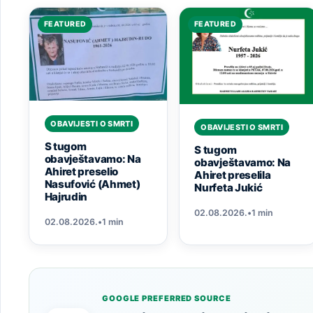
FEATURED
FEATURED
OBAVIJESTI O SMRTI
OBAVIJESTI O SMRTI
S tugom
S tugom
obavještavamo: Na
obavještavamo: Na
Ahiret preselio
Ahiret preselila
Nasufović (Ahmet)
Nurfeta Jukić
Hajrudin
02.08.2026.
•
1 min
02.08.2026.
•
1 min
GOOGLE PREFERRED SOURCE