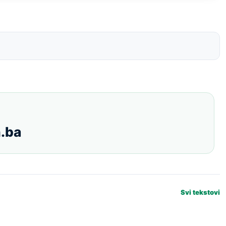
.ba
Svi tekstovi