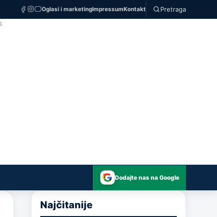
Pretraga
Oglasi i marketing
Impressum
Kontakt
S
Dodajte nas na Google
Najčitanije