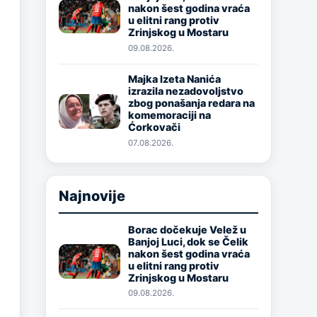
Image
nakon šest godina vraća
u elitni rang protiv
Zrinjskog u Mostaru
09.08.2026.
Majka Izeta Nanića
izrazila nezadovoljstvo
Image
zbog ponašanja redara na
komemoraciji na
Ćorkovači
07.08.2026.
Najnovije
Borac dočekuje Velež u
Banjoj Luci, dok se Čelik
Image
nakon šest godina vraća
u elitni rang protiv
Zrinjskog u Mostaru
09.08.2026.