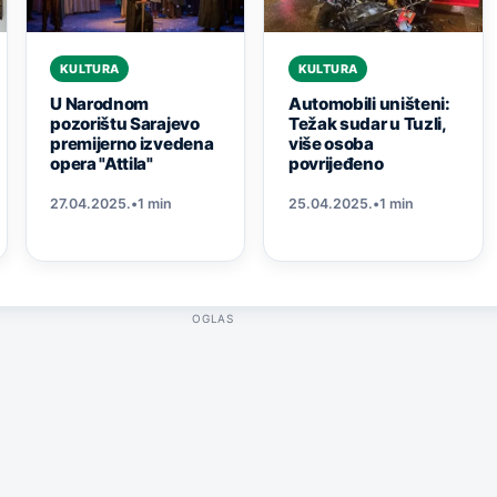
KULTURA
KULTURA
U Narodnom
Automobili uništeni:
pozorištu Sarajevo
Težak sudar u Tuzli,
premijerno izvedena
više osoba
opera "Attila"
povrijeđeno
27.04.2025.
•
1 min
25.04.2025.
•
1 min
OGLAS