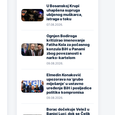
U Bosanskoj Krupi
uhapšena supruga
Image
ubijenog muškarca,
istraga u toku
07.08.2026.
Ognjen Bodiroga
kritizirao imenovanje
Fatiha Kola za počasnog
Image
konzula BiH u Panami
zbog povezanosti s
narko-kartelom
09.08.2026.
Elmedin Konaković
upozorava na 'grubo
Image
miješanje' u ustavno
uređenje BiH i posljedice
politike kompromisa
09.08.2026.
Borac dočekuje Velež u
Banjoj Luci, dok se Čelik