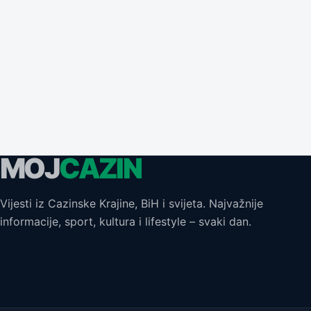
MOJ
CAZIN
Vijesti iz Cazinske Krajine, BiH i svijeta. Najvažnije
informacije, sport, kultura i lifestyle – svaki dan.