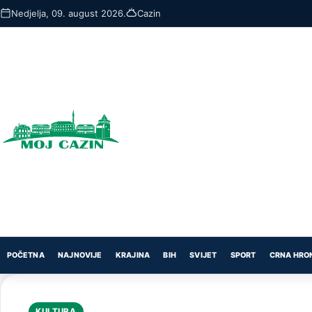
Skip
Nedjelja, 09. august 2026.
Cazin
to
main
content
POČETNA
NAJNOVIJE
KRAJINA
BIH
SVIJET
SPORT
CRNA HRO
KULTURA