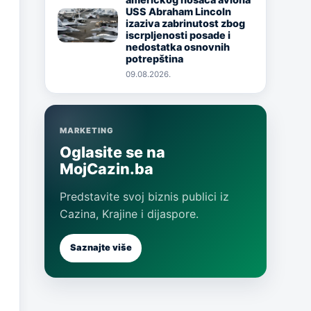
USS Abraham Lincoln
Image
izaziva zabrinutost zbog
iscrpljenosti posade i
nedostatka osnovnih
potrepština
09.08.2026.
MARKETING
Oglasite se na
MojCazin.ba
Predstavite svoj biznis publici iz
Cazina, Krajine i dijaspore.
Saznajte više