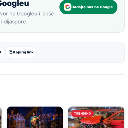
 Googleu
Dodajte nas na Google
vor na Googleu i lakše
 i dijaspore.
X
Kopiraj link
TRENDING