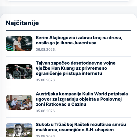
Najčitanije
Kerim Alajbegović izabrao broj na dresu,
Image
nosila ga je ikona Juventusa
06.08.2026.
Tajvan započeo desetodnevne vojne
Image
vježbe Han Kuang uz privremeno
ograničenje pristupa internetu
05.08.2026.
Austrijska kompanija Kulin World potpisala
Image
ugovor za izgradnju objekta u Poslovnoj
zoni Ratkovac u Cazinu
05.08.2026.
Sukob u Tržačkoj Rašteli rezultirao smrću
Image
muškarca, osumnjičen A.H. uhapšen
05.08.2026.