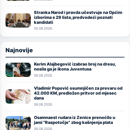
Stranka Narod i pravda učestvuje na Općim
Image
izborima s 29 lista, predvodeći poznati
kandidati
05.08.2026.
Najnovije
Kerim Alajbegović izabrao broj na dresu,
Image
nosila ga je ikona Juventusa
06.08.2026.
Vladimir Popović osumnjičen za prevaru od
Image
42.000 KM, predložen pritvor od mjesec
dana
06.08.2026.
Osamnaest rudara iz Zenice prenoćilo u
Image
jami "Raspotočje" zbog kašnjenja plata
06.08.2026.