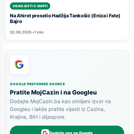
OBAVIJESTI O SMRTI
Na Ahiret preselio Hadžija Tankošić (Eniza i Fate)
Bajro
02.08.2026.
•
1 min
GOOGLE PREFERRED SOURCE
Pratite MojCazin i na Googleu
Dodajte MojCazin.ba kao omiljeni izvor na
Googleu i lakše pratite vijesti iz Cazina,
Krajine, BiH i dijaspore.
Dodajte nas na Google