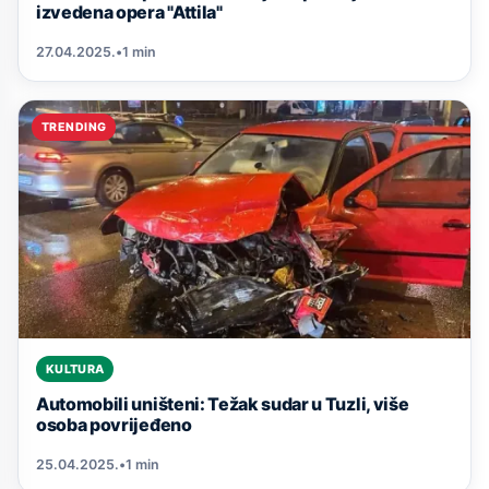
izvedena opera "Attila"
27.04.2025.
•
1 min
TRENDING
KULTURA
Automobili uništeni: Težak sudar u Tuzli, više
osoba povrijeđeno
25.04.2025.
•
1 min