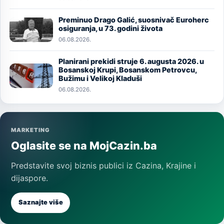
Preminuo Drago Galić, suosnivač Euroherc
Image
osiguranja, u 73. godini života
06.08.2026.
Planirani prekidi struje 6. augusta 2026. u
Image
Bosanskoj Krupi, Bosanskom Petrovcu,
Bužimu i Velikoj Kladuši
06.08.2026.
MARKETING
Oglasite se na MojCazin.ba
Predstavite svoj biznis publici iz Cazina, Krajine i
dijaspore.
Saznajte više