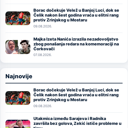
Borac dočekuje Velež u Banjoj Luci, dok se
Image
Čelik nakon šest godina vraća u elitni rang
protiv Zrinjskog u Mostaru
09.08.2026.
Majka Izeta Nanića izrazila nezadovoljstvo
Image
zbog ponašanja redara na komemoraciji na
Ćorkovači
07.08.2026.
Najnovije
Borac dočekuje Velež u Banjoj Luci, dok se
Image
Čelik nakon šest godina vraća u elitni rang
protiv Zrinjskog u Mostaru
09.08.2026.
Utakmica između Sarajeva i Radnika
Image
završila bez golova, Zekić ističe probleme u