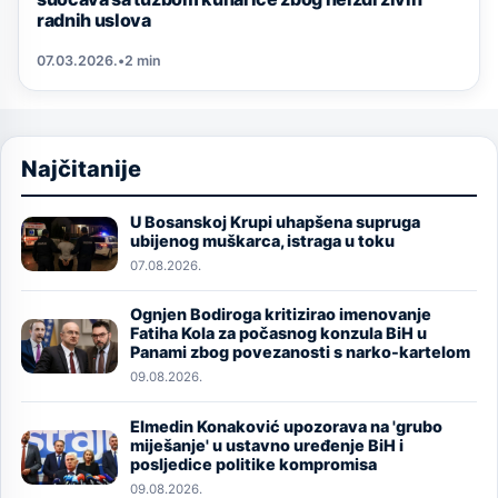
radnih uslova
07.03.2026.
•
2 min
Najčitanije
U Bosanskoj Krupi uhapšena supruga
Image
ubijenog muškarca, istraga u toku
07.08.2026.
Ognjen Bodiroga kritizirao imenovanje
Image
Fatiha Kola za počasnog konzula BiH u
Panami zbog povezanosti s narko-kartelom
09.08.2026.
Elmedin Konaković upozorava na 'grubo
Image
miješanje' u ustavno uređenje BiH i
posljedice politike kompromisa
09.08.2026.