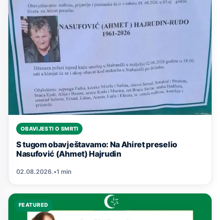
OBAVIJESTI O SMRTI
S tugom obavještavamo: Na Ahiret preselio
Nasufović (Ahmet) Hajrudin
02.08.2026.
•
1 min
FEATURED