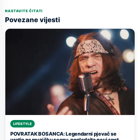
NASTAVITE ČITATI
Povezane vijesti
LIFESTYLE
POVRATAK BOSANCA: Legendarni pjevač se
vratio na muzičku scenu, pogledajte novi spot...