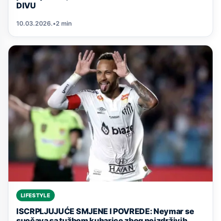
DIVU
10.03.2026.
•
2 min
LIFESTYLE
ISCRPLJUJUĆE SMJENE I POVREDE: Neymar se
suočava sa tužbom kuharice zbog neizdrživih