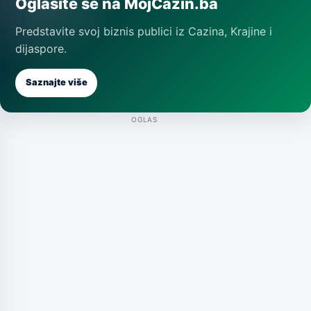
Oglasite se na MojCazin.ba
Predstavite svoj biznis publici iz Cazina, Krajine i
dijaspore.
Saznajte više
OGLAS