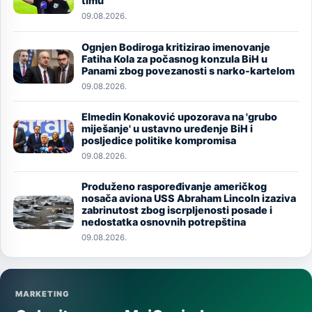
timu
09.08.2026.
Ognjen Bodiroga kritizirao imenovanje
Image
Fatiha Kola za počasnog konzula BiH u
Panami zbog povezanosti s narko-kartelom
09.08.2026.
Elmedin Konaković upozorava na 'grubo
Image
miješanje' u ustavno uređenje BiH i
posljedice politike kompromisa
09.08.2026.
Produženo raspoređivanje američkog
nosača aviona USS Abraham Lincoln izaziva
Image
zabrinutost zbog iscrpljenosti posade i
nedostatka osnovnih potrepština
09.08.2026.
MARKETING