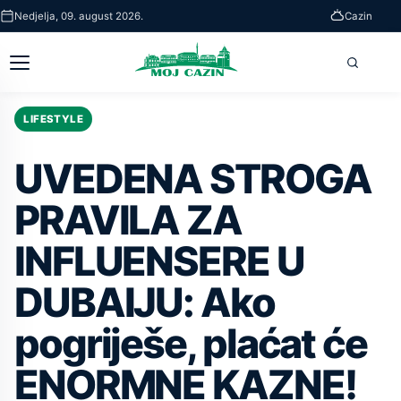
Skip
Nedjelja, 09. august 2026.
Cazin
to
main
Otvori
Pretra
content
glavni
meni
LIFESTYLE
UVEDENA STROGA
PRAVILA ZA
INFLUENSERE U
DUBAIJU: Ako
pogriješe, plaćat će
ENORMNE KAZNE!