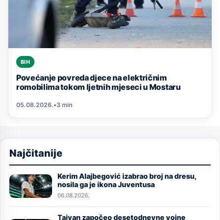
BIH
Povećanje povreda djece na električnim
romobilima tokom ljetnih mjeseci u Mostaru
05.08.2026.
•
3 min
Najčitanije
Kerim Alajbegović izabrao broj na dresu,
Image
nosila ga je ikona Juventusa
06.08.2026.
Tajvan započeo desetodnevne vojne