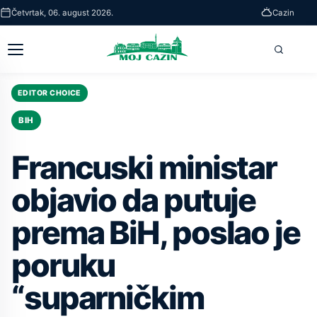
Skip
Četvrtak, 06. august 2026.
Cazin
to
main
Otvori
Pretra
content
glavni
meni
EDITOR CHOICE
BIH
Francuski ministar
objavio da putuje
prema BiH, poslao je
poruku
“suparničkim