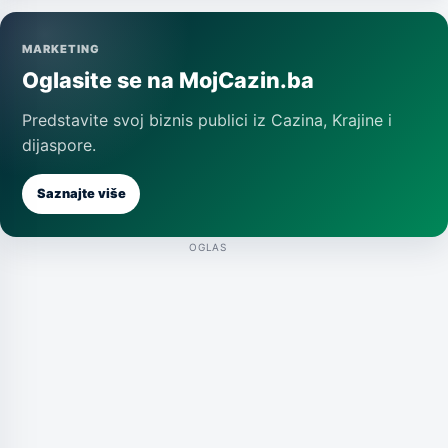
MARKETING
Oglasite se na MojCazin.ba
Predstavite svoj biznis publici iz Cazina, Krajine i
dijaspore.
Saznajte više
OGLAS