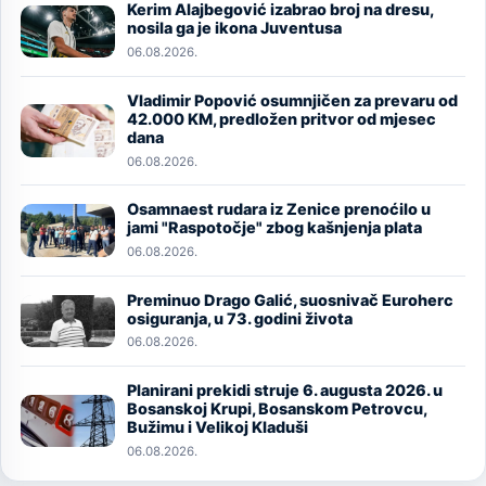
Kerim Alajbegović izabrao broj na dresu,
Image
nosila ga je ikona Juventusa
06.08.2026.
Vladimir Popović osumnjičen za prevaru od
Image
42.000 KM, predložen pritvor od mjesec
dana
06.08.2026.
Osamnaest rudara iz Zenice prenoćilo u
Image
jami "Raspotočje" zbog kašnjenja plata
06.08.2026.
Preminuo Drago Galić, suosnivač Euroherc
Image
osiguranja, u 73. godini života
06.08.2026.
Planirani prekidi struje 6. augusta 2026. u
Image
Bosanskoj Krupi, Bosanskom Petrovcu,
Bužimu i Velikoj Kladuši
06.08.2026.