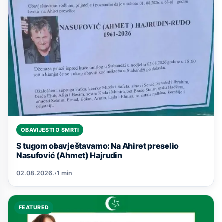
OBAVIJESTI O SMRTI
S tugom obavještavamo: Na Ahiret preselio
Nasufović (Ahmet) Hajrudin
02.08.2026.
•
1 min
FEATURED