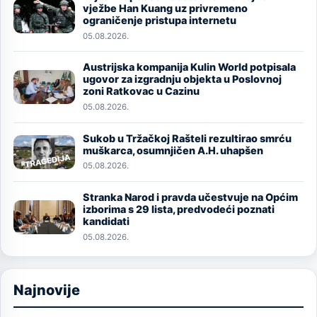
Image
vježbe Han Kuang uz privremeno
ograničenje pristupa internetu
05.08.2026.
Austrijska kompanija Kulin World potpisala
Image
ugovor za izgradnju objekta u Poslovnoj
zoni Ratkovac u Cazinu
05.08.2026.
Sukob u Tržačkoj Rašteli rezultirao smrću
Image
muškarca, osumnjičen A.H. uhapšen
05.08.2026.
Stranka Narod i pravda učestvuje na Općim
Image
izborima s 29 lista, predvodeći poznati
kandidati
05.08.2026.
Najnovije