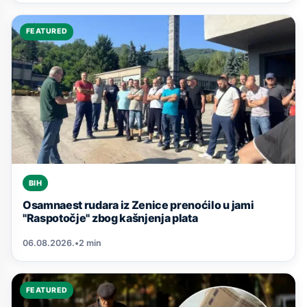
FEATURED
BIH
Osamnaest rudara iz Zenice prenoćilo u jami
"Raspotočje" zbog kašnjenja plata
06.08.2026.
•
2 min
FEATURED