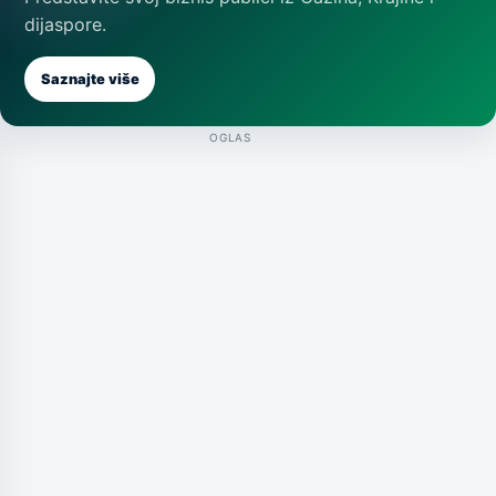
dijaspore.
Saznajte više
OGLAS