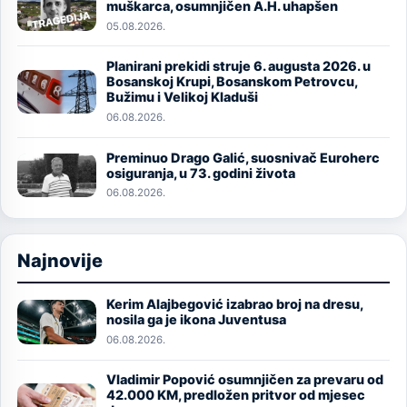
muškarca, osumnjičen A.H. uhapšen
05.08.2026.
Planirani prekidi struje 6. augusta 2026. u
Image
Bosanskoj Krupi, Bosanskom Petrovcu,
Bužimu i Velikoj Kladuši
06.08.2026.
Preminuo Drago Galić, suosnivač Euroherc
Image
osiguranja, u 73. godini života
06.08.2026.
Najnovije
Kerim Alajbegović izabrao broj na dresu,
Image
nosila ga je ikona Juventusa
06.08.2026.
Vladimir Popović osumnjičen za prevaru od
Image
42.000 KM, predložen pritvor od mjesec