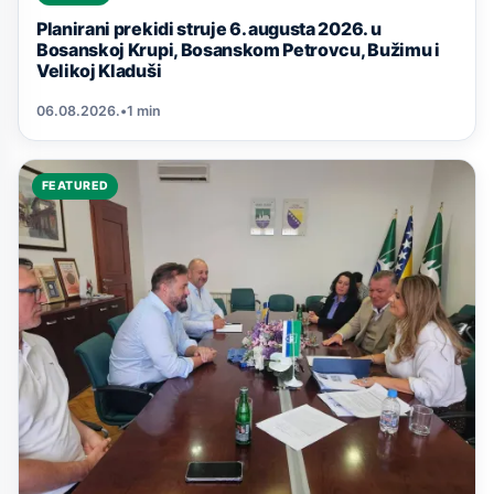
Planirani prekidi struje 6. augusta 2026. u
Bosanskoj Krupi, Bosanskom Petrovcu, Bužimu i
Velikoj Kladuši
06.08.2026.
•
1 min
FEATURED