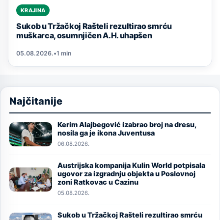
KRAJINA
Sukob u Tržačkoj Rašteli rezultirao smrću
muškarca, osumnjičen A.H. uhapšen
05.08.2026.
•
1 min
Najčitanije
Kerim Alajbegović izabrao broj na dresu,
Image
nosila ga je ikona Juventusa
06.08.2026.
Austrijska kompanija Kulin World potpisala
Image
ugovor za izgradnju objekta u Poslovnoj
zoni Ratkovac u Cazinu
05.08.2026.
Sukob u Tržačkoj Rašteli rezultirao smrću
Image