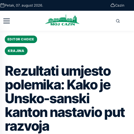
Skip
Petak, 07. august 2026.
Cazin
to
main
Otvori
Pretra
content
glavni
meni
EDITOR CHOICE
KRAJINA
Rezultati umjesto
polemika: Kako je
Unsko-sanski
kanton nastavio put
razvoja