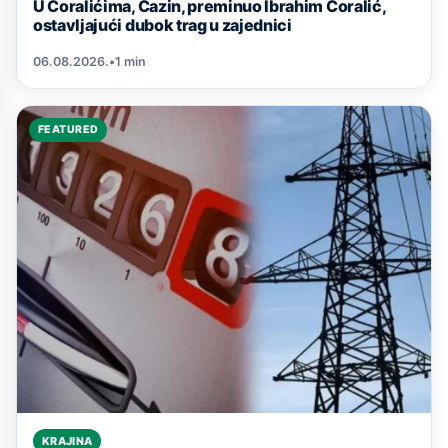
U Ćoralićima, Cazin, preminuo Ibrahim Ćoralić,
ostavljajući dubok trag u zajednici
06.08.2026.
•
1 min
FEATURED
KRAJINA