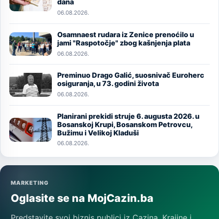
dana
06.08.2026.
Osamnaest rudara iz Zenice prenoćilo u
Image
jami "Raspotočje" zbog kašnjenja plata
06.08.2026.
Preminuo Drago Galić, suosnivač Euroherc
Image
osiguranja, u 73. godini života
06.08.2026.
Planirani prekidi struje 6. augusta 2026. u
Image
Bosanskoj Krupi, Bosanskom Petrovcu,
Bužimu i Velikoj Kladuši
06.08.2026.
MARKETING
Oglasite se na MojCazin.ba
Predstavite svoj biznis publici iz Cazina, Krajine i