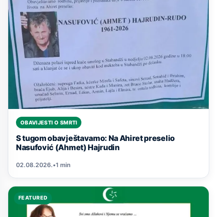
OBAVIJESTI O SMRTI
S tugom obavještavamo: Na Ahiret preselio
Nasufović (Ahmet) Hajrudin
02.08.2026.
•
1 min
FEATURED