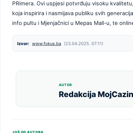
PRimera. Ovi uspjesi potvrđuju visoku kvalitet
koja inspirira i nasmijava publiku svih generac
info pultu i Mjenjačnici u Mepas Mall-u, te onlin
Izvor:
www.fokus.ba
(23.04.2025. 07:11)
AUTOR
Redakcija MojCazin
JOŠ OD AUTORA