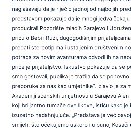
naglašavaju da je riječ o jednoj od najboljih pre
predstavom pokazuje da je mnogi jedva čekaju 
producirali Pozorište mladih Sarajevo i Udruženj
priču o Bebi i Ruži, dugogodišnjim prijateljicam
predati stereotipima i ustaljenim društvenim n
potraga za novim avanturama odvodi ih na neoč
priče je prijateljstvo. Iskustvo pokazuje da se p
smo gostovali, publika je tražila da se ponovn
preporuke za nas kao umjetnike“, izjavio je za 
Akademiji scenskih umjetnosti u Sarajevu Alen 
koji briljantno tumače ove likove, ističu kako je i
izuzetno nadahnjujuće. „Predstava je već osvoj
smijeh, što očekujemo uskoro i u punoj Kosači u 