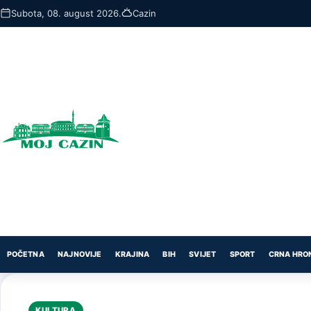
Skip
Subota, 08. august 2026.
Cazin
to
main
content
POČETNA
NAJNOVIJE
KRAJINA
BIH
SVIJET
SPORT
CRNA HRO
KULTURA