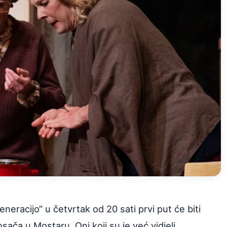
eracijo“ u četvrtak od 20 sati prvi put će biti
a u Mostaru. Oni koji su je već vidjeli,