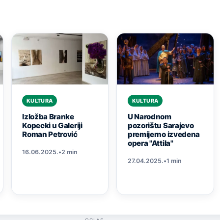
KULTURA
KULTURA
Izložba Branke
U Narodnom
Kopecki u Galeriji
pozorištu Sarajevo
Roman Petrović
premijerno izvedena
opera "Attila"
16.06.2025.
•
2 min
27.04.2025.
•
1 min