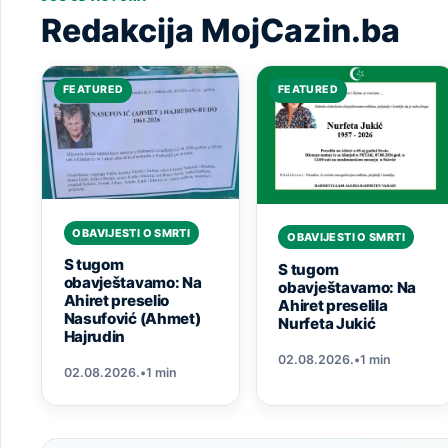
Redakcija MojCazin.ba
FEATURED
FEATURED
OBAVIJESTI O SMRTI
OBAVIJESTI O SMRTI
S tugom
S tugom
obavještavamo: Na
obavještavamo: Na
Ahiret preselio
Ahiret preselila
Nasufović (Ahmet)
Nurfeta Jukić
Hajrudin
02.08.2026.
•
1 min
02.08.2026.
•
1 min