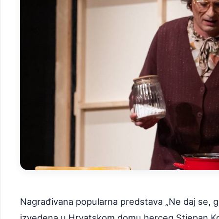
Nagrađivana popularna predstava „Ne daj se, gen
izvedena u Hrvatskom domu herceg Stjepan Kosač