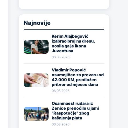
Najnovije
Kerim Alajbegović
izabrao broj na dresu,
Image
nosila ga je ikona
Juventusa
06.08.2026.
Vladimir Popović
osumnjičen za prevaru od
Image
42.000 KM, predložen
pritvor od mjesec dana
06.08.2026.
Osamnaest rudara iz
Zenice prenoćilo u jami
Image
"Raspotočje" zbog
kašnjenja plata
06.08.2026.