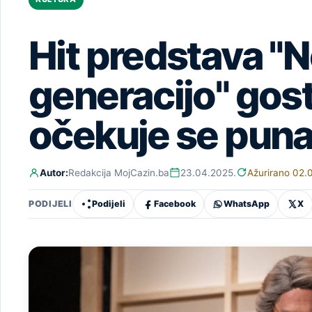
Hit predstava "N
generacijo" gos
očekuje se pun
Autor:
Redakcija MojCazin.ba
23.04.2025.
Ažurirano 02.
Podijeli
Facebook
WhatsApp
X
PODIJELI