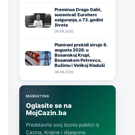
Preminuo Drago Galić,
suosnivač Euroherc
Image
osiguranja, u 73. godini
života
06.08.2026.
Planirani prekidi struje 6.
augusta 2026. u
Image
Bosanskoj Krupi,
Bosanskom Petrovcu,
Bužimu i Velikoj Kladuši
06.08.2026.
MARKETING
Oglasite se na
MojCazin.ba
Predstavite svoj biznis publici iz
Cazina, Krajine i dijaspore.