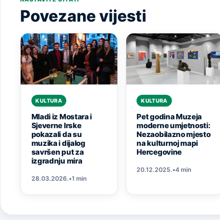
Povezane vijesti
KULTURA
KULTURA
Mladi iz Mostara i
Pet godina Muzeja
Sjeverne Irske
moderne umjetnosti:
pokazali da su
Nezaobilazno mjesto
muzika i dijalog
na kulturnoj mapi
savršen put za
Hercegovine
izgradnju mira
20.12.2025.
•
4 min
28.03.2026.
•
1 min