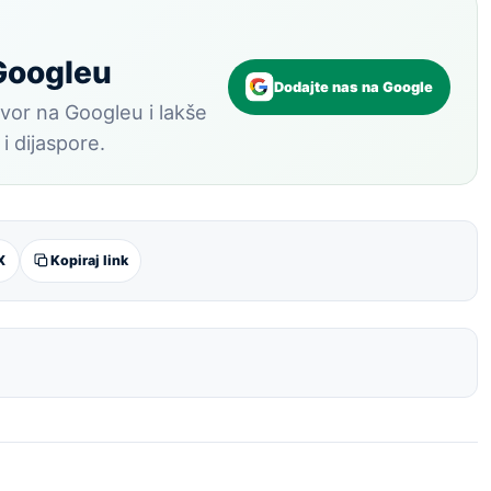
 Googleu
Dodajte nas na Google
vor na Googleu i lakše
 i dijaspore.
X
Kopiraj link