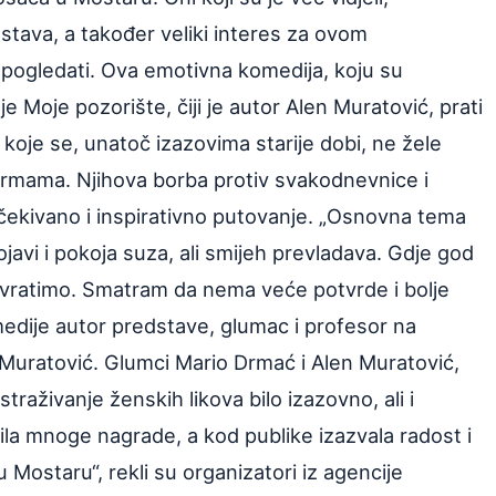
dstava, a također veliki interes za ovom
pogledati. Ova emotivna komedija, koju su
e Moje pozorište, čiji je autor Alen Muratović, prati
a koje se, unatoč izazovima starije dobi, ne žele
ormama. Njihova borba protiv svakodnevnice i
ekivano i inspirativno putovanje. „Osnovna tema
ojavi i pokoja suza, ali smijeh prevladava. Gdje god
o vratimo. Smatram da nema veće potvrde i bolje
medije autor predstave, glumac i profesor na
Muratović. Glumci Mario Drmać i Alen Muratović,
straživanje ženskih likova bilo izazovno, ali i
ila mnoge nagrade, a kod publike izazvala radost i
Mostaru“, rekli su organizatori iz agencije