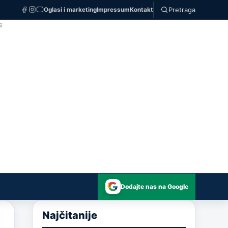
Pretraga
Oglasi i marketing
Impressum
Kontakt
S
Dodajte nas na Google
Najčitanije