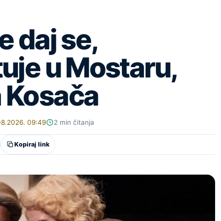
e daj se,
tuje u Mostaru,
a Kosača
08.2026. 09:49
2 min čitanja
Kopiraj link