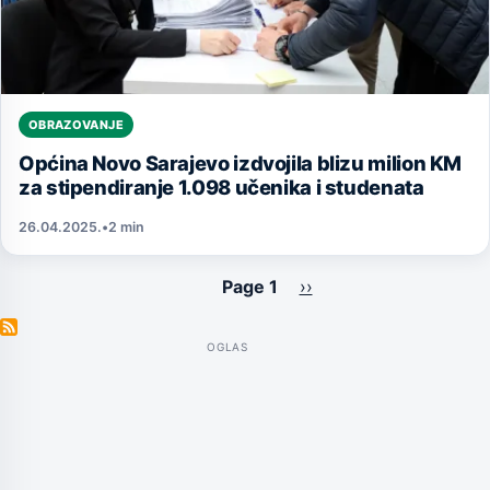
OBRAZOVANJE
Općina Novo Sarajevo izdvojila blizu milion KM
za stipendiranje 1.098 učenika i studenata
26.04.2025.
•
2 min
Page 1
Next
››
Pagination
page
OGLAS