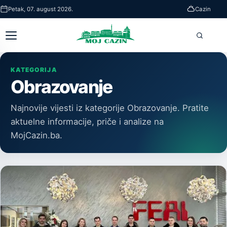
Skip
Petak, 07. august 2026.
Cazin
to
main
Otvori
Pretra
content
glavni
meni
KATEGORIJA
Obrazovanje
Najnovije vijesti iz kategorije Obrazovanje. Pratite
aktuelne informacije, priče i analize na
MojCazin.ba.