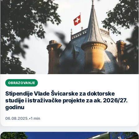
OBRAZOVANJE
Stipendije Vlade Švicarske za doktorske
studije i istraživačke projekte za ak. 2026/27.
godinu
06.08.2025.
•
1 min