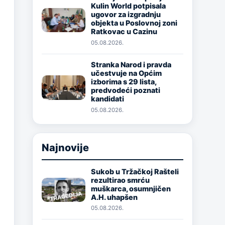
Kulin World potpisala
Image
ugovor za izgradnju
objekta u Poslovnoj zoni
Ratkovac u Cazinu
05.08.2026.
Stranka Narod i pravda
učestvuje na Općim
Image
izborima s 29 lista,
predvodeći poznati
kandidati
05.08.2026.
Najnovije
Sukob u Tržačkoj Rašteli
rezultirao smrću
Image
muškarca, osumnjičen
A.H. uhapšen
05.08.2026.