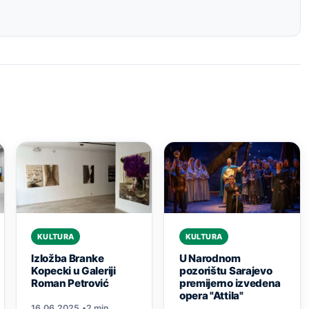
KULTURA
KULTURA
Izložba Branke
U Narodnom
Kopecki u Galeriji
pozorištu Sarajevo
Roman Petrović
premijerno izvedena
opera "Attila"
16.06.2025.
•
2 min