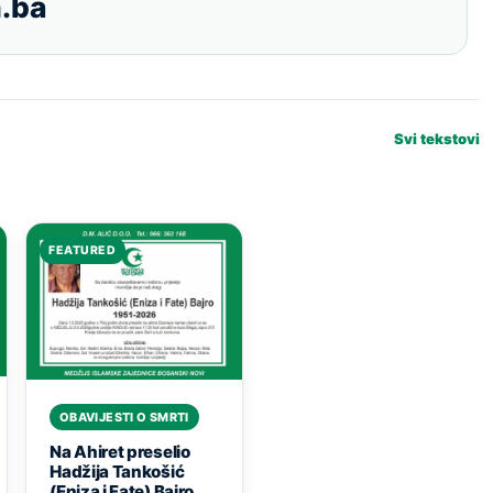
.ba
Svi tekstovi
FEATURED
OBAVIJESTI O SMRTI
Na Ahiret preselio
Hadžija Tankošić
(Eniza i Fate) Bajro