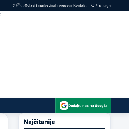
Pretraga
Oglasi i marketing
Impressum
Kontakt
S
Dodajte nas na Google
Najčitanije