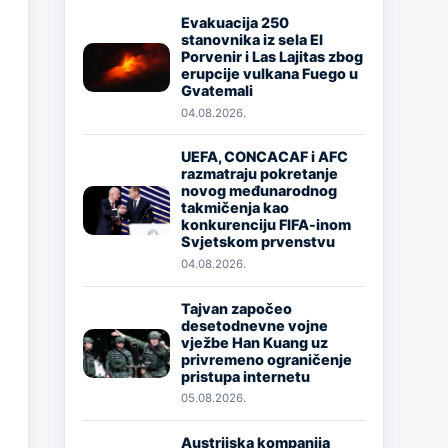
Evakuacija 250
stanovnika iz sela El
Image
Porvenir i Las Lajitas zbog
erupcije vulkana Fuego u
Gvatemali
04.08.2026.
UEFA, CONCACAF i AFC
razmatraju pokretanje
novog međunarodnog
Image
takmičenja kao
konkurenciju FIFA-inom
Svjetskom prvenstvu
04.08.2026.
Tajvan započeo
desetodnevne vojne
Image
vježbe Han Kuang uz
privremeno ograničenje
pristupa internetu
05.08.2026.
Austrijska kompanija