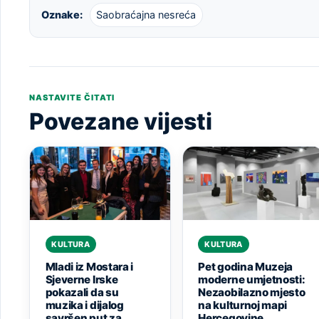
Oznake:
Saobraćajna nesreća
NASTAVITE ČITATI
Povezane vijesti
KULTURA
KULTURA
Mladi iz Mostara i
Pet godina Muzeja
Sjeverne Irske
moderne umjetnosti:
pokazali da su
Nezaobilazno mjesto
muzika i dijalog
na kulturnoj mapi
savršen put za
Hercegovine