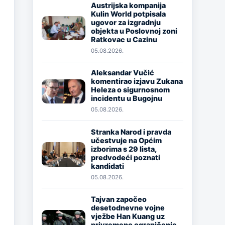
Austrijska kompanija
Kulin World potpisala
Image
ugovor za izgradnju
objekta u Poslovnoj zoni
Ratkovac u Cazinu
05.08.2026.
Aleksandar Vučić
komentirao izjavu Zukana
Image
Heleza o sigurnosnom
incidentu u Bugojnu
05.08.2026.
Stranka Narod i pravda
učestvuje na Općim
Image
izborima s 29 lista,
predvodeći poznati
kandidati
05.08.2026.
Tajvan započeo
desetodnevne vojne
Image
vježbe Han Kuang uz
privremeno ograničenje