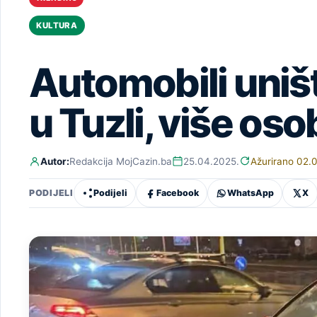
KULTURA
Automobili uniš
u Tuzli, više os
Autor:
Redakcija MojCazin.ba
25.04.2025.
Ažurirano 02.
Podijeli
Facebook
WhatsApp
X
PODIJELI