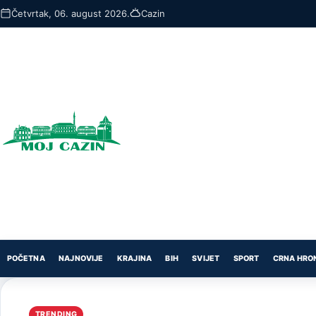
Skip
Četvrtak, 06. august 2026.
Cazin
to
main
content
POČETNA
NAJNOVIJE
KRAJINA
BIH
SVIJET
SPORT
CRNA HRO
TRENDING