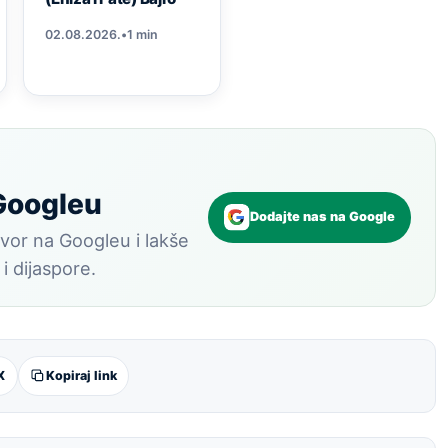
02.08.2026.
•
1 min
 Googleu
Dodajte nas na Google
vor na Googleu i lakše
 i dijaspore.
X
Kopiraj link