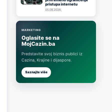
pristupa internetu
05.08.2026.
MARKETING
Oglasite se na
MojCazin.ba
Predstavite svoj biznis publici iz
Cazina, Krajine i dijaspore.
Saznajte više