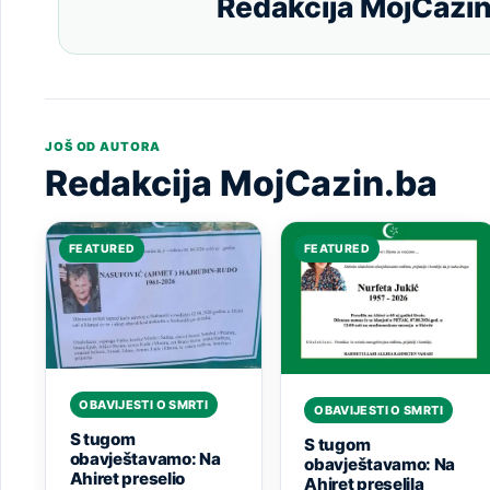
Redakcija MojCazin
JOŠ OD AUTORA
Redakcija MojCazin.ba
FEATURED
FEATURED
OBAVIJESTI O SMRTI
OBAVIJESTI O SMRTI
S tugom
S tugom
obavještavamo: Na
obavještavamo: Na
Ahiret preselio
Ahiret preselila