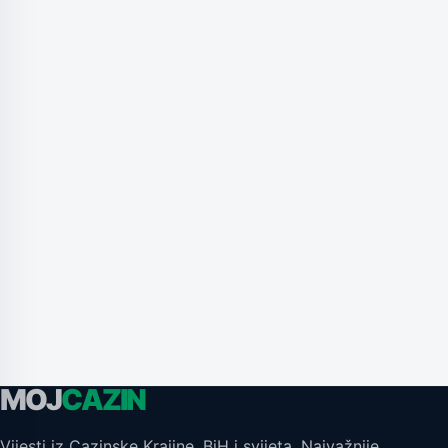
MOJ
CAZIN
Vijesti iz Cazinske Krajine, BiH i svijeta. Najvažnije