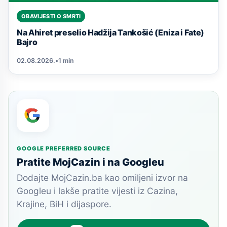
OBAVIJESTI O SMRTI
Na Ahiret preselio Hadžija Tankošić (Eniza i Fate)
Bajro
02.08.2026.
•
1 min
GOOGLE PREFERRED SOURCE
Pratite MojCazin i na Googleu
Dodajte MojCazin.ba kao omiljeni izvor na
Googleu i lakše pratite vijesti iz Cazina,
Krajine, BiH i dijaspore.