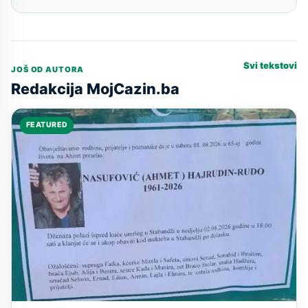
Svi tekstovi
JOŠ OD AUTORA
Redakcija MojCazin.ba
FEATURED