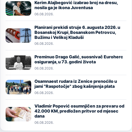
Kerim Alajbegović izabrao broj na dresu,
Image
nosila ga je ikona Juventusa
06.08.2026.
Planirani prekidi struje 6. augusta 2026. u
Image
Bosanskoj Krupi, Bosanskom Petrovcu,
Bužimu i Velikoj Kladuši
06.08.2026.
Preminuo Drago Galić, suosnivač Euroherc
Image
osiguranja, u 73. godini života
06.08.2026.
Osamnaest rudara iz Zenice prenoćilo u
Image
jami "Raspotočje" zbog kašnjenja plata
06.08.2026.
Vladimir Popović osumnjičen za prevaru od
Image
42.000 KM, predložen pritvor od mjesec
dana
06.08.2026.