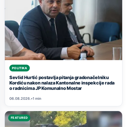
POLITIKA
Sevlid Hurtić postavlja pitanja gradonačelniku
Kordiću nakon nalaza Kantonalne inspekcije rada
o radnicima JP Komunalno Mostar
06.08.2026.
•
1 min
FEATURED