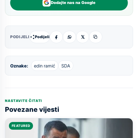
Dodajte nas na Google
Podijeli
PODIJELI
Oznake:
edin ramić
SDA
NASTAVITE ČITATI
Povezane vijesti
FEATURED