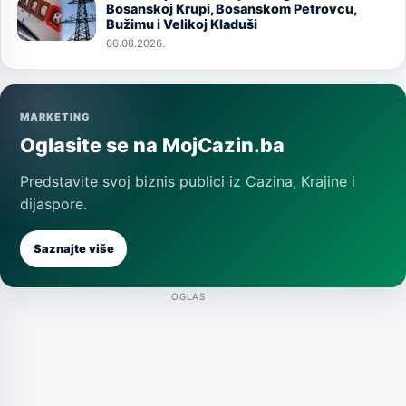
Image
Bosanskoj Krupi, Bosanskom Petrovcu,
Bužimu i Velikoj Kladuši
06.08.2026.
MARKETING
Oglasite se na MojCazin.ba
Predstavite svoj biznis publici iz Cazina, Krajine i
dijaspore.
Saznajte više
OGLAS