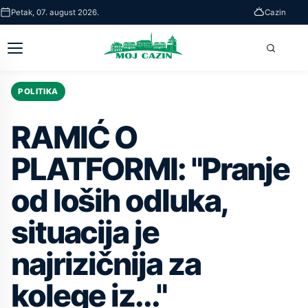
Skip
Petak, 07. august 2026.
Cazin
to
main
Otvori
Pretra
content
glavni
meni
POLITIKA
RAMIĆ O
PLATFORMI: "Pranje
od loših odluka,
situacija je
najrizičnija za
kolege iz..."