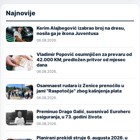
Najnovije
Kerim Alajbegović izabrao broj na dresu,
Image
nosila ga je ikona Juventusa
06.08.2026.
Vladimir Popović osumnjičen za prevaru od
Image
42.000 KM, predložen pritvor od mjesec
dana
06.08.2026.
Osamnaest rudara iz Zenice prenoćilo u
Image
jami "Raspotočje" zbog kašnjenja plata
06.08.2026.
Preminuo Drago Galić, suosnivač Euroherc
Image
osiguranja, u 73. godini života
06.08.2026.
Planirani prekidi struje 6. augusta 2026. u