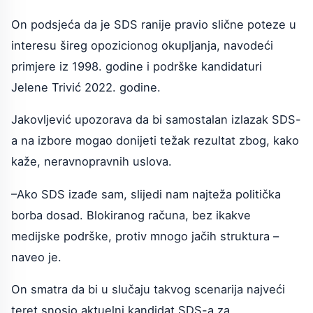
On podsjeća da je SDS ranije pravio slične poteze u
interesu šireg opozicionog okupljanja, navodeći
primjere iz 1998. godine i podrške kandidaturi
Jelene Trivić 2022. godine.
Jakovljević upozorava da bi samostalan izlazak SDS-
a na izbore mogao donijeti težak rezultat zbog, kako
kaže, neravnopravnih uslova.
–Ako SDS izađe sam, slijedi nam najteža politička
borba dosad. Blokiranog računa, bez ikakve
medijske podrške, protiv mnogo jačih struktura –
naveo je.
On smatra da bi u slučaju takvog scenarija najveći
teret snosio aktuelni kandidat SDS-a za