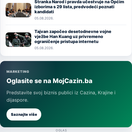
Stranka Narod i pravda učestvuje na Općim
Image
izborima s 29 lista, predvodeći poznati
kandidati
05.08.2026.
Tajvan započeo desetodnevne vojne
Image
vježbe Han Kuang uz privremeno
ograničenje pristupa internetu
05.08.2026.
MARKETING
Oglasite se na MojCazin.ba
Predstavite svoj biznis publici iz Cazina, Krajine i
dijaspore.
Saznajte više
OGLAS