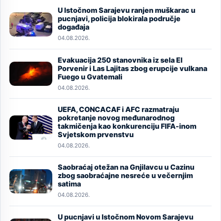
U Istočnom Sarajevu ranjen muškarac u
Image
pucnjavi, policija blokirala područje
događaja
04.08.2026.
Evakuacija 250 stanovnika iz sela El
Image
Porvenir i Las Lajitas zbog erupcije vulkana
Fuego u Gvatemali
04.08.2026.
UEFA, CONCACAF i AFC razmatraju
pokretanje novog međunarodnog
Image
takmičenja kao konkurenciju FIFA-inom
Svjetskom prvenstvu
04.08.2026.
Saobraćaj otežan na Gnjilavcu u Cazinu
Image
zbog saobraćajne nesreće u večernjim
satima
04.08.2026.
U pucnjavi u Istočnom Novom Sarajevu