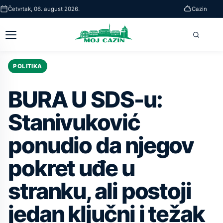
Skip
Četvrtak, 06. august 2026.
Cazin
to
main
Otvori
Pretra
content
glavni
meni
POLITIKA
BURA U SDS-u:
Stanivuković
ponudio da njegov
pokret uđe u
stranku, ali postoji
jedan ključni i težak