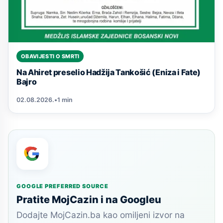
OBAVIJESTI O SMRTI
Na Ahiret preselio Hadžija Tankošić (Eniza i Fate)
Bajro
02.08.2026.
•
1 min
GOOGLE PREFERRED SOURCE
Pratite MojCazin i na Googleu
Dodajte MojCazin.ba kao omiljeni izvor na