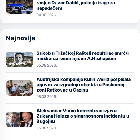
Image
ranjen Davor Dabić, policija traga za
napadačem
04.08.2026.
Najnovije
Sukob u Tržačkoj Rašteli rezultirao smrću
Image
muškarca, osumnjičen A.H. uhapšen
05.08.2026.
Austrijska kompanija Kulin World potpisala
Image
ugovor za izgradnju objekta u Poslovnoj
zoni Ratkovac u Cazinu
05.08.2026.
Aleksandar Vučić komentirao izjavu
Image
Zukana Heleza o sigurnosnom incidentu u
Bugojnu
05.08.2026.