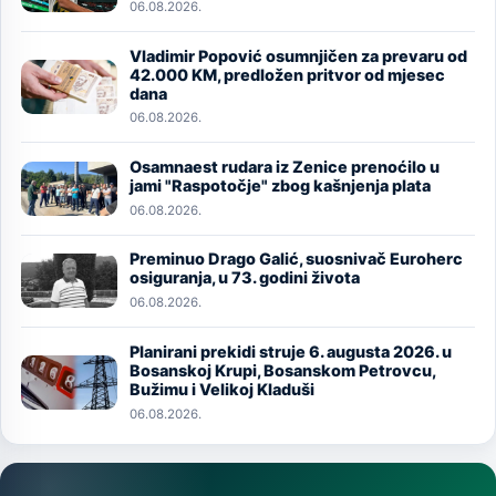
06.08.2026.
Vladimir Popović osumnjičen za prevaru od
Image
42.000 KM, predložen pritvor od mjesec
dana
06.08.2026.
Osamnaest rudara iz Zenice prenoćilo u
Image
jami "Raspotočje" zbog kašnjenja plata
06.08.2026.
Preminuo Drago Galić, suosnivač Euroherc
Image
osiguranja, u 73. godini života
06.08.2026.
Planirani prekidi struje 6. augusta 2026. u
Image
Bosanskoj Krupi, Bosanskom Petrovcu,
Bužimu i Velikoj Kladuši
06.08.2026.