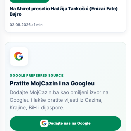
Na Ahiret preselio Hadžija Tankošić (Eniza i Fate)
Bajro
02.08.2026.
•
1 min
GOOGLE PREFERRED SOURCE
Pratite MojCazin i na Googleu
Dodajte MojCazin.ba kao omiljeni izvor na
Googleu i lakše pratite vijesti iz Cazina,
Krajine, BiH i dijaspore.
Dodajte nas na Google