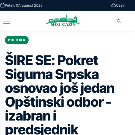
Skip
Petak, 07. august 2026.
Cazin
to
main
Otvori
Pretra
content
glavni
meni
POLITIKA
ŠIRE SE: Pokret
Sigurna Srpska
osnovao još jedan
Opštinski odbor -
izabran i
predsjednik