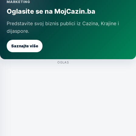
MARKETING
Oglasite se na MojCazin.ba
Predstavite svoj biznis publici iz Cazina, Krajine i
dijaspore.
Saznajte više
OGLAS