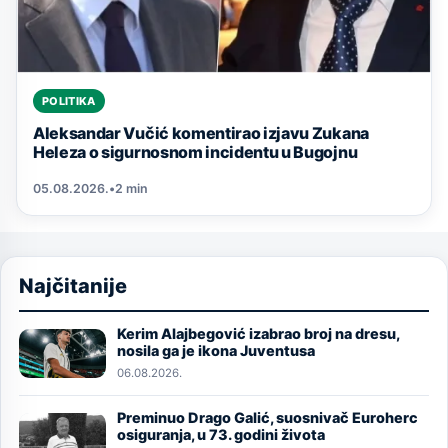
POLITIKA
Aleksandar Vučić komentirao izjavu Zukana
Heleza o sigurnosnom incidentu u Bugojnu
05.08.2026.
•
2 min
Najčitanije
Kerim Alajbegović izabrao broj na dresu,
Image
nosila ga je ikona Juventusa
06.08.2026.
Preminuo Drago Galić, suosnivač Euroherc
Image
osiguranja, u 73. godini života