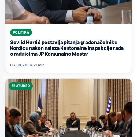
POLITIKA
Sevlid Hurtić postavlja pitanja gradonačelniku
Kordiću nakon nalaza Kantonalne inspekcije rada
o radnicima JP Komunalno Mostar
06.08.2026.
•
1 min
FEATURED