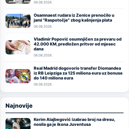
06.08.2026.
Osamnaest rudara iz Zenice prenoćilo u
Image
jami "Raspotočje" zbog kašnjenja plata
06.08.2026.
Vladimir Popović osumnjičen za prevaru od
Image
42.000 KM, predložen pritvor od mjesec
dana
06.08.2026.
Real Madrid dogovorio transfer Diomandea
Image
iz RB Leipziga za 125 miliona eura uz bonuse
do 140 miliona eura
06.08.2026.
Najnovije
Kerim Alajbegović izabrao broj na dresu,
Image
nosila ga je ikona Juventusa