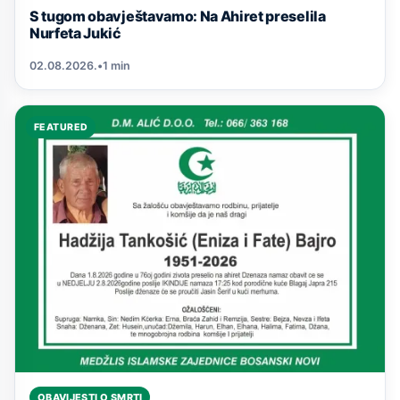
S tugom obavještavamo: Na Ahiret preselila
Nurfeta Jukić
02.08.2026.
•
1 min
FEATURED
OBAVIJESTI O SMRTI