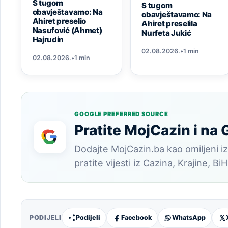
S tugom
S tugom
obavještavamo: Na
obavještavamo: Na
Ahiret preselio
Ahiret preselila
Nasufović (Ahmet)
Nurfeta Jukić
Hajrudin
02.08.2026.
•
1 min
02.08.2026.
•
1 min
GOOGLE PREFERRED SOURCE
Pratite MojCazin i na
Dodajte MojCazin.ba kao omiljeni iz
pratite vijesti iz Cazina, Krajine, BiH
PODIJELI
Podijeli
Facebook
WhatsApp