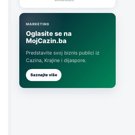
MARKETING
Oglasite se na
MojCazin.ba
Predstavite svoj biznis publici iz
Cazina, Krajine i dijaspore.
Saznajte više