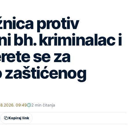
nica protiv
 bh. kriminalac i
rete se za
o zaštićenog
08.2026. 09:49
2 min čitanja
Kopiraj link