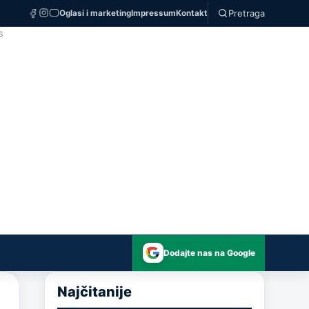
Pretraga
Oglasi i marketing
Impressum
Kontakt
S
Dodajte nas na Google
Najčitanije