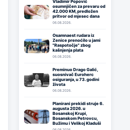
Vladimir Popović
osumnjičen za prevaru od
Image
42.000 KM, predložen
pritvor od mjesec dana
06.08.2026.
Osamnaest rudara iz
Zenice prenoćilo u jami
Image
"Raspotočje" zbog
kašnjenja plata
06.08.2026.
Preminuo Drago Galić,
suosnivač Euroherc
Image
osiguranja, u 73. godini
života
06.08.2026.
Planirani prekidi struje 6.
augusta 2026. u
Image
Bosanskoj Krupi,
Bosanskom Petrovcu,
Bužimu i Velikoj Kladuši
06.08.2026.