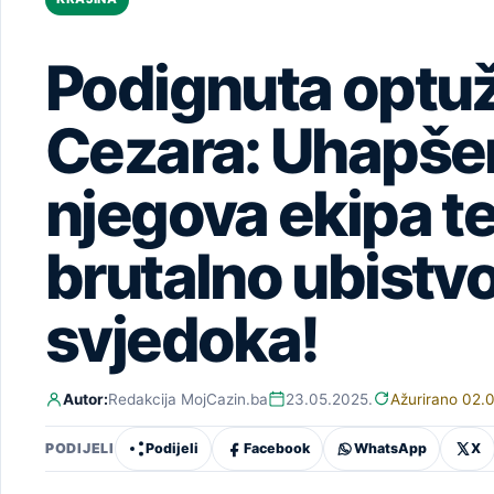
Podignuta optuž
Cezara: Uhapšeni
njegova ekipa te
brutalno ubistv
svjedoka!
Autor:
Redakcija MojCazin.ba
23.05.2025.
Ažurirano 02.
Podijeli
Facebook
WhatsApp
X
PODIJELI