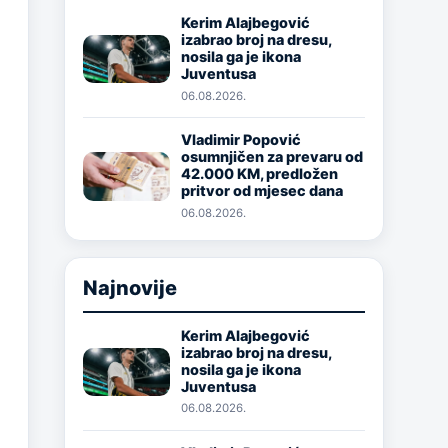
Kerim Alajbegović
izabrao broj na dresu,
Image
nosila ga je ikona
Juventusa
06.08.2026.
Vladimir Popović
osumnjičen za prevaru od
Image
42.000 KM, predložen
pritvor od mjesec dana
06.08.2026.
Najnovije
Kerim Alajbegović
izabrao broj na dresu,
Image
nosila ga je ikona
Juventusa
06.08.2026.