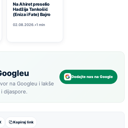
Na Ahiret preselio
Hadžija Tankošić
(Eniza i Fate) Bajro
02.08.2026.
•
1 min
 Googleu
Dodajte nas na Google
vor na Googleu i lakše
 i dijaspore.
X
Kopiraj link