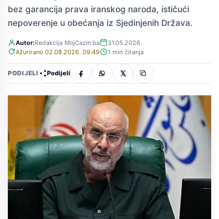
bez garancija prava iranskog naroda, ističući
nepoverenje u obećanja iz Sjedinjenih Država.
Autor:
Redakcija MojCazin.ba
31.05.2026.
Ažurirano 02.08.2026. 09:49
1 min čitanja
Podijeli
PODIJELI