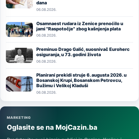
dana
06.08.2026.
Osamnaest rudara iz Zenice prenoćilo u
Image
jami "Raspotočje" zbog kašnjenja plata
06.08.2026.
Preminuo Drago Galić, suosnivač Euroherc
Image
osiguranja, u 73. godini života
06.08.2026.
Planirani prekidi struje 6. augusta 2026. u
Image
Bosanskoj Krupi, Bosanskom Petrovcu,
Bužimu i Velikoj Kladuši
06.08.2026.
MARKETING
Oglasite se na MojCazin.ba