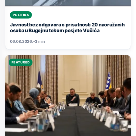
POLITIKA
Javnost bez odgovora o prisutnosti 20 naoružanih
osoba u Bugojnu tokom posjete Vučića
06.08.2026.
•
3 min
FEATURED