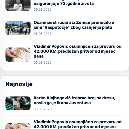
Image
osiguranja, u 73. godini života
06.08.2026.
Osamnaest rudara iz Zenice prenoćilo u
Image
jami "Raspotočje" zbog kašnjenja plata
06.08.2026.
Vladimir Popović osumnjičen za prevaru od
Image
42.000 KM, predložen pritvor od mjesec
dana
06.08.2026.
Najnovije
Kerim Alajbegović izabrao broj na dresu,
Image
nosila ga je ikona Juventusa
06.08.2026.
Vladimir Popović osumnjičen za prevaru od
Image
42.000 KM, predložen pritvor od mjesec