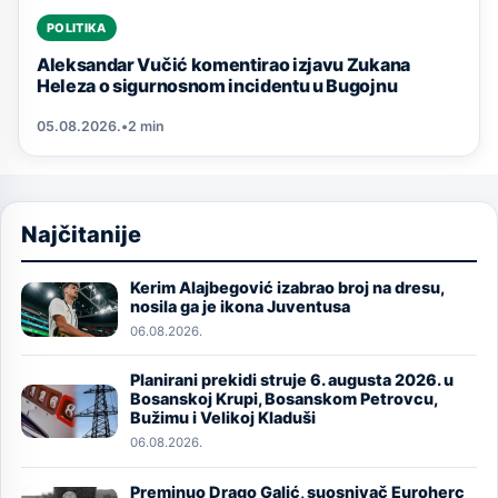
POLITIKA
Aleksandar Vučić komentirao izjavu Zukana
Heleza o sigurnosnom incidentu u Bugojnu
05.08.2026.
•
2 min
Najčitanije
Kerim Alajbegović izabrao broj na dresu,
Image
nosila ga je ikona Juventusa
06.08.2026.
Planirani prekidi struje 6. augusta 2026. u
Image
Bosanskoj Krupi, Bosanskom Petrovcu,
Bužimu i Velikoj Kladuši
06.08.2026.
Preminuo Drago Galić, suosnivač Euroherc