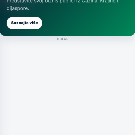
Predstavite svoj biznis publici iz Cazina, Krajine i
dijaspore.
Saznajte više
OGLAS