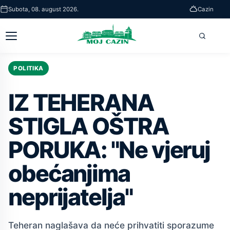
Skip
Subota, 08. august 2026.
Cazin
to
main
Otvori
Pretra
content
glavni
meni
POLITIKA
IZ TEHERANA
STIGLA OŠTRA
PORUKA: "Ne vjeruj
obećanjima
neprijatelja"
Teheran naglašava da neće prihvatiti sporazume