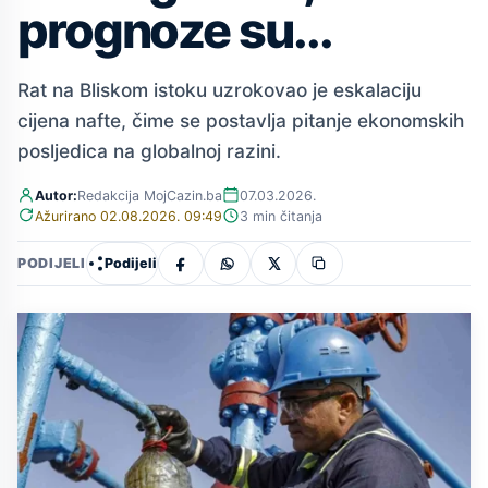
prognoze su...
Rat na Bliskom istoku uzrokovao je eskalaciju
cijena nafte, čime se postavlja pitanje ekonomskih
posljedica na globalnoj razini.
Autor:
Redakcija MojCazin.ba
07.03.2026.
Ažurirano 02.08.2026. 09:49
3 min čitanja
Podijeli
PODIJELI