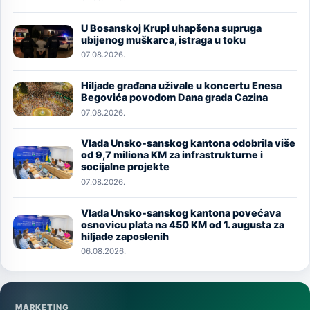
U Bosanskoj Krupi uhapšena supruga
Image
ubijenog muškarca, istraga u toku
07.08.2026.
Hiljade građana uživale u koncertu Enesa
Image
Begovića povodom Dana grada Cazina
07.08.2026.
Vlada Unsko-sanskog kantona odobrila više
Image
od 9,7 miliona KM za infrastrukturne i
socijalne projekte
07.08.2026.
Vlada Unsko-sanskog kantona povećava
Image
osnovicu plata na 450 KM od 1. augusta za
hiljade zaposlenih
06.08.2026.
MARKETING