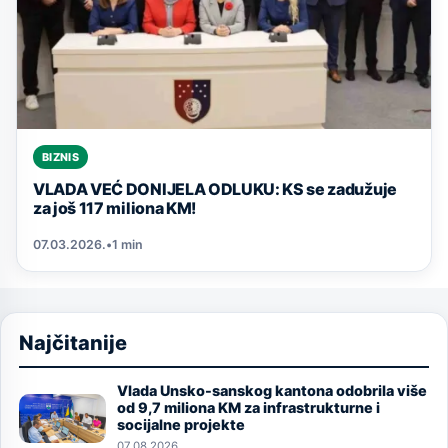
BIZNIS
VLADA VEĆ DONIJELA ODLUKU: KS se zadužuje
za još 117 miliona KM!
07.03.2026.
•
1 min
Najčitanije
Vlada Unsko-sanskog kantona odobrila više
Image
od 9,7 miliona KM za infrastrukturne i
socijalne projekte
07.08.2026.