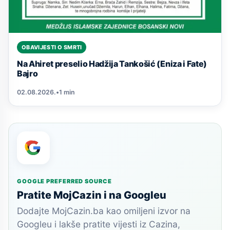
OBAVIJESTI O SMRTI
Na Ahiret preselio Hadžija Tankošić (Eniza i Fate)
Bajro
02.08.2026.
•
1 min
GOOGLE PREFERRED SOURCE
Pratite MojCazin i na Googleu
Dodajte MojCazin.ba kao omiljeni izvor na
Googleu i lakše pratite vijesti iz Cazina,