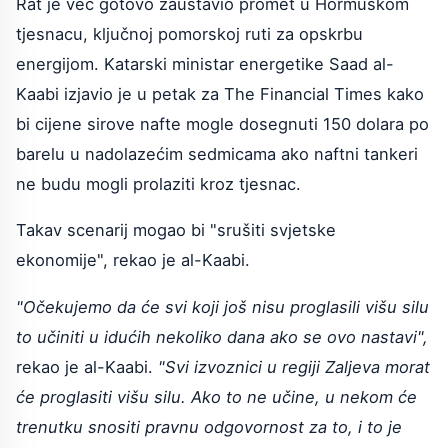
Rat je već gotovo zaustavio promet u Hormuškom
tjesnacu, ključnoj pomorskoj ruti za opskrbu
energijom. Katarski ministar energetike Saad al-
Kaabi izjavio je u petak za The Financial Times kako
bi cijene sirove nafte mogle dosegnuti 150 dolara po
barelu u nadolazećim sedmicama ako naftni tankeri
ne budu mogli prolaziti kroz tjesnac.
Takav scenarij mogao bi "srušiti svjetske
ekonomije", rekao je al-Kaabi.
"Očekujemo da će svi koji još nisu proglasili višu silu
to učiniti u idućih nekoliko dana ako se ovo nastavi",
rekao je al-Kaabi.
"Svi izvoznici u regiji Zaljeva morat
će proglasiti višu silu. Ako to ne učine, u nekom će
trenutku snositi pravnu odgovornost za to, i to je