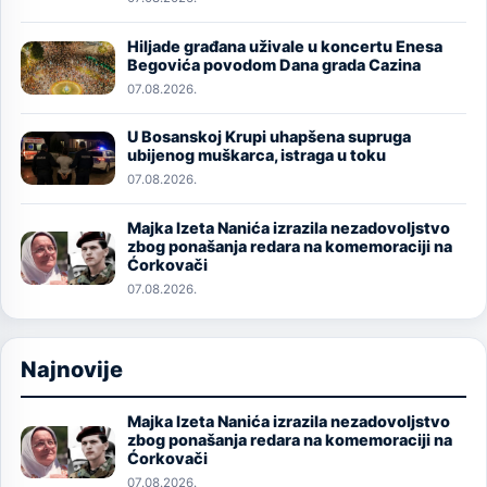
Hiljade građana uživale u koncertu Enesa
Image
Begovića povodom Dana grada Cazina
07.08.2026.
U Bosanskoj Krupi uhapšena supruga
Image
ubijenog muškarca, istraga u toku
07.08.2026.
Majka Izeta Nanića izrazila nezadovoljstvo
Image
zbog ponašanja redara na komemoraciji na
Ćorkovači
07.08.2026.
Najnovije
Majka Izeta Nanića izrazila nezadovoljstvo
Image
zbog ponašanja redara na komemoraciji na
Ćorkovači
07.08.2026.