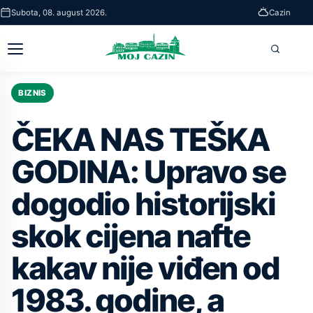
Skip
Subota, 08. august 2026.
Cazin
to
main
Otvori
Pretra
content
glavni
meni
BIZNIS
ČEKA NAS TEŠKA
GODINA: Upravo se
dogodio historijski
skok cijena nafte
kakav nije viđen od
1983. godine, a