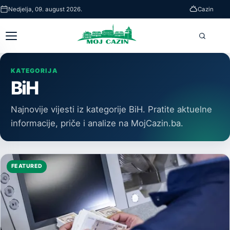
Skip
Nedjelja, 09. august 2026.
Cazin
to
main
Otvori
Pretra
content
glavni
meni
KATEGORIJA
BiH
Najnovije vijesti iz kategorije BiH. Pratite aktuelne
informacije, priče i analize na MojCazin.ba.
FEATURED