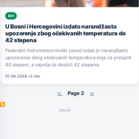
BIH
U Bosni i Hercegovini izdato narandžasto
upozorenje zbog očekivanih temperatura do
42 stepena
Federalni hidrometeorološki zavod izdao je narandžasto
upozorenje zbog očekivanih temperatura koje će prelaziti
40 stepeni, a najviša će dostići 42 stepena.
01.08.2026.
•
2 min
Previous
‹‹
Page 2
Next
››
Pagination
page
page
OGLAS