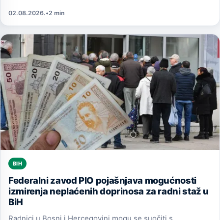
02.08.2026.
•
2 min
BIH
Federalni zavod PIO pojašnjava mogućnosti
izmirenja neplaćenih doprinosa za radni staž u
BiH
Radnici u Bosni i Hercegovini mogu se suočiti s