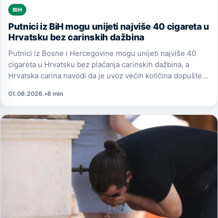
BIH
Putnici iz BiH mogu unijeti najviše 40 cigareta u
Hrvatsku bez carinskih dažbina
Putnici iz Bosne i Hercegovine mogu unijeti najviše 40
cigareta u Hrvatsku bez plaćanja carinskih dažbina, a
Hrvatska carina navodi da je uvoz većih količina dopušten
za osobe starije od 17 godina.
01.08.2026.
•
6 min