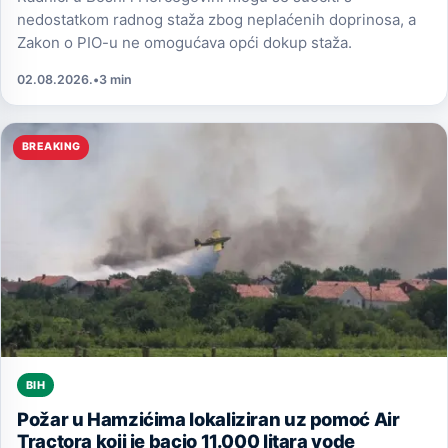
nedostatkom radnog staža zbog neplaćenih doprinosa, a
Zakon o PIO-u ne omogućava opći dokup staža.
02.08.2026.
•
3 min
BREAKING
BIH
Požar u Hamzićima lokaliziran uz pomoć Air
Tractora koji je bacio 11.000 litara vode