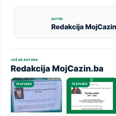
AUTOR
Redakcija MojCazin
JOŠ OD AUTORA
Redakcija MojCazin.ba
FEATURED
FEATURED