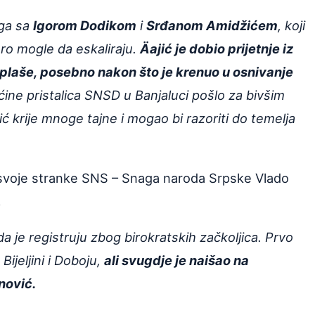
ega sa
Igorom Dodikom
i
Srđanom Amidžićem
, koji
oro mogle da eskaliraju.
Äajić je dobio prijetnje iz
se plaše, posebno nakon što je krenuo u osnivanje
ćine pristalica SNSD u Banjaluci pošlo za bivšim
ć krije mnoge tajne i mogao bi razoriti do temelja
e svoje stranke SNS – Snaga naroda Srpske Vlado
.
da je registruju zbog birokratskih začkoljica. Prvo
ijeljini i Doboju,
ali svugdje je naišao na
anović.