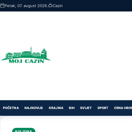
Skip
Petak, 07. august 2026.
Cazin
to
main
content
POČETNA
NAJNOVIJE
KRAJINA
BIH
SVIJET
SPORT
CRNA HRO
POLITIKA