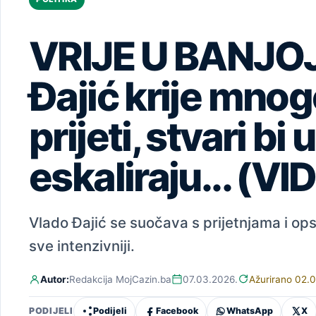
VRIJE U BANJOJ
Đajić krije mnog
prijeti, stvari b
eskaliraju... (VI
Vlado Đajić se suočava s prijetnjama i ops
sve intenzivniji.
Autor:
Redakcija MojCazin.ba
07.03.2026.
Ažurirano 02.
Podijeli
Facebook
WhatsApp
X
PODIJELI