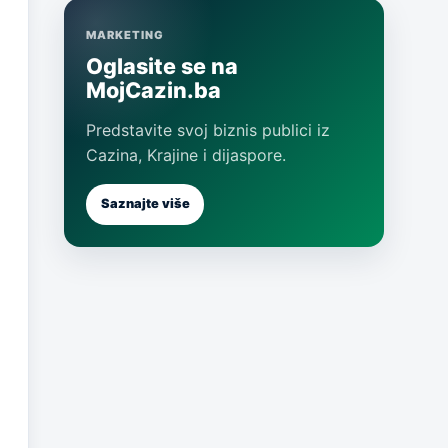
MARKETING
Oglasite se na
MojCazin.ba
Predstavite svoj biznis publici iz
Cazina, Krajine i dijaspore.
Saznajte više