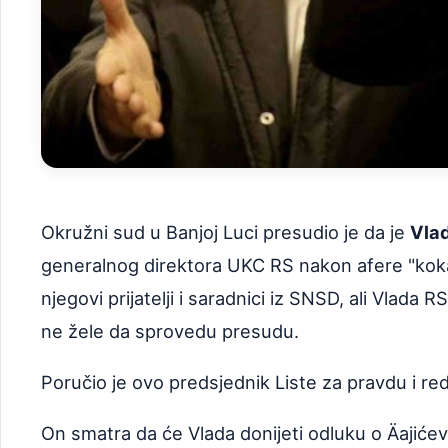
Okružni sud u Banjoj Luci presudio je da je
Vla
generalnog direktora UKC RS nakon afere "kokain
njegovi prijatelji i saradnici iz SNSD, ali Vlada
ne žele da sprovedu presudu.
Poručio je ovo predsjednik Liste za pravdu i re
On smatra da će Vlada donijeti odluku o Äajićev