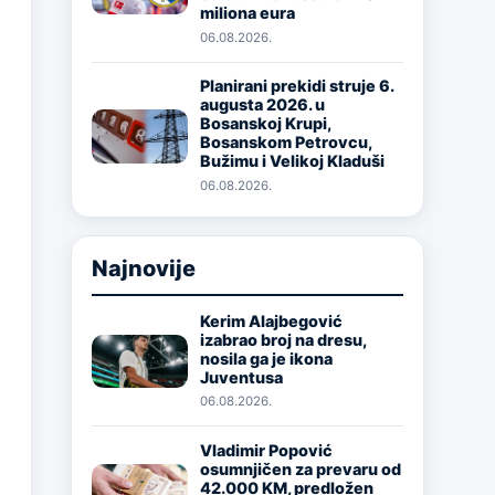
miliona eura
06.08.2026.
Planirani prekidi struje 6.
augusta 2026. u
Image
Bosanskoj Krupi,
Bosanskom Petrovcu,
Bužimu i Velikoj Kladuši
06.08.2026.
Najnovije
Kerim Alajbegović
izabrao broj na dresu,
Image
nosila ga je ikona
Juventusa
06.08.2026.
Vladimir Popović
osumnjičen za prevaru od
Image
42.000 KM, predložen