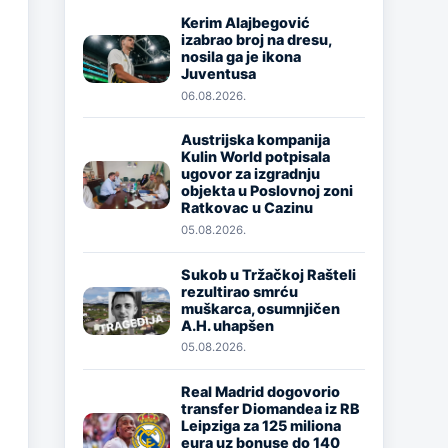
Kerim Alajbegović
izabrao broj na dresu,
Image
nosila ga je ikona
Juventusa
06.08.2026.
Austrijska kompanija
Kulin World potpisala
Image
ugovor za izgradnju
objekta u Poslovnoj zoni
Ratkovac u Cazinu
05.08.2026.
Sukob u Tržačkoj Rašteli
rezultirao smrću
Image
muškarca, osumnjičen
A.H. uhapšen
05.08.2026.
Real Madrid dogovorio
transfer Diomandea iz RB
Image
Leipziga za 125 miliona
eura uz bonuse do 140