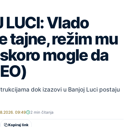
 LUCI: Vlado
e tajne, režim mu
i uskoro mogle da
DEO)
trukcijama dok izazovi u Banjoj Luci postaju
08.2026. 09:49
2 min čitanja
Kopiraj link