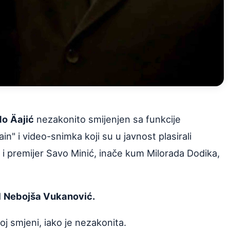
do
Äajić
nezakonito smijenjen sa funkcije
" i video-snimka koji su u javnost plasirali
 RS i premijer Savo Minić, inače kum Milorada Dodika,
d
Nebojša Vukanović.
oj smjeni, iako je nezakonita.