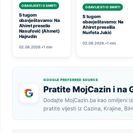
OBAVIJESTI O SMRTI
OBAVIJESTI O SMRTI
S tugom
S tugom
obavještavamo: Na
obavještavamo: Na
Ahiret preselio
Ahiret preselila
Nasufović (Ahmet)
Nurfeta Jukić
Hajrudin
02.08.2026.
•
1 min
02.08.2026.
•
1 min
GOOGLE PREFERRED SOURCE
Pratite MojCazin i na
Dodajte MojCazin.ba kao omiljeni iz
pratite vijesti iz Cazina, Krajine, BiH