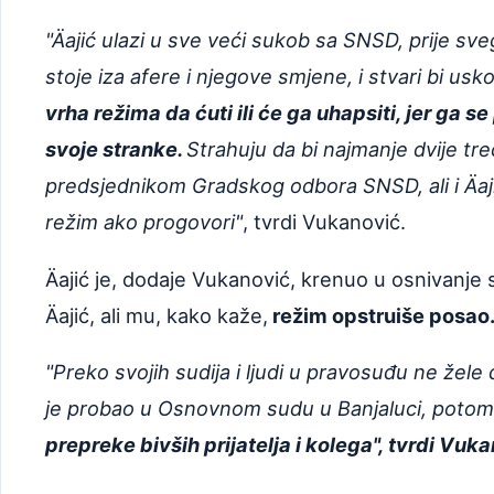
"Äajić ulazi u sve veći sukob sa SNSD, prije sv
stoje iza afere i njegove smjene, i stvari bi usk
vrha režima da ćuti ili će ga uhapsiti, jer ga 
svoje stranke.
Strahuju da bi najmanje dvije tre
predsjednikom Gradskog odbora SNSD, ali i Äaji
režim ako progovori"
, tvrdi Vukanović.
Äajić je, dodaje Vukanović, krenuo u osnivanj
Äajić, ali mu, kako kaže,
režim opstruiše posao
"Preko svojih sudija i ljudi u pravosuđu ne žele 
je probao u Osnovnom sudu u Banjaluci, potom B
prepreke bivših prijatelja i kolega", tvrdi Vuk