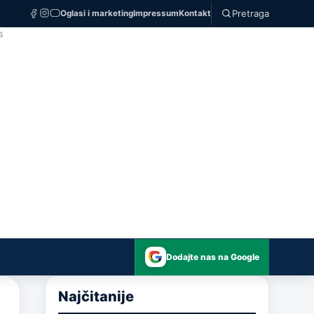
Pretraga
Oglasi i marketing
Impressum
Kontakt
S
Dodajte nas na Google
Najčitanije