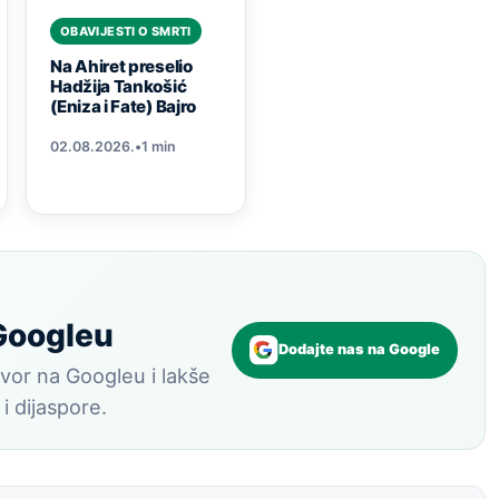
OBAVIJESTI O SMRTI
Na Ahiret preselio
Hadžija Tankošić
(Eniza i Fate) Bajro
02.08.2026.
•
1 min
 Googleu
Dodajte nas na Google
vor na Googleu i lakše
 i dijaspore.