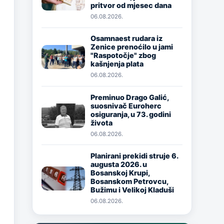
pritvor od mjesec dana
06.08.2026.
Osamnaest rudara iz
Zenice prenoćilo u jami
Image
"Raspotočje" zbog
kašnjenja plata
06.08.2026.
Preminuo Drago Galić,
suosnivač Euroherc
Image
osiguranja, u 73. godini
života
06.08.2026.
Planirani prekidi struje 6.
augusta 2026. u
Image
Bosanskoj Krupi,
Bosanskom Petrovcu,
Bužimu i Velikoj Kladuši
06.08.2026.