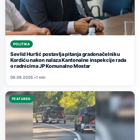
POLITIKA
Sevlid Hurtić postavlja pitanja gradonačelniku
Kordiću nakon nalaza Kantonalne inspekcije rada
o radnicima JP Komunalno Mostar
06.08.2026.
•
1 min
FEATURED