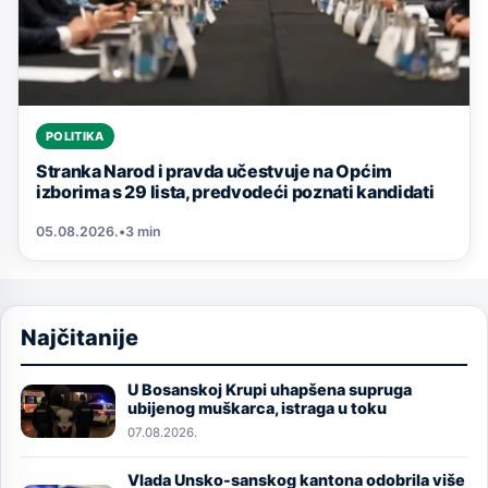
POLITIKA
Stranka Narod i pravda učestvuje na Općim
izborima s 29 lista, predvodeći poznati kandidati
05.08.2026.
•
3 min
Najčitanije
U Bosanskoj Krupi uhapšena supruga
Image
ubijenog muškarca, istraga u toku
07.08.2026.
Vlada Unsko-sanskog kantona odobrila više