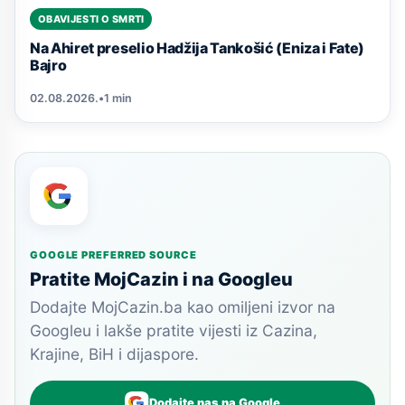
OBAVIJESTI O SMRTI
Na Ahiret preselio Hadžija Tankošić (Eniza i Fate)
Bajro
02.08.2026.
•
1 min
GOOGLE PREFERRED SOURCE
Pratite MojCazin i na Googleu
Dodajte MojCazin.ba kao omiljeni izvor na
Googleu i lakše pratite vijesti iz Cazina,
Krajine, BiH i dijaspore.
Dodajte nas na Google