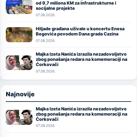
Image
od 9,7 miliona KM za infrastrukturne i
socijalne projekte
07.08.2026.
Hiljade građana uživale u koncertu Enesa
Image
Begovića povodom Dana grada Cazina
07.08.2026.
Majka Izeta Nanića izrazila nezadovoljstvo
Image
zbog ponašanja redara na komemoraciji na
Ćorkovači
07.08.2026.
Najnovije
Majka Izeta Nanića izrazila nezadovoljstvo
Image
zbog ponašanja redara na komemoraciji na
Ćorkovači
07.08.2026.