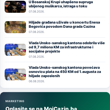
U Bosanskoj Krupi uhapšena supruga
Image
ubijenog muškarca, istraga u toku
07.08.2026.
Hiljade građana uživale u koncertu Enesa
Image
Begovića povodom Dana grada Cazina
07.08.2026.
Vlada Unsko-sanskog kantona odobrila više
Image
od 9,7 miliona KM za infrastrukturne i
socijalne projekte
07.08.2026.
Vlada Unsko-sanskog kantona povećava
Image
osnovicu plata na 450 KM od 1. augusta za
hiljade zaposlenih
06.08.2026.
MARKETING
Oglasite se na MojCazin.ba