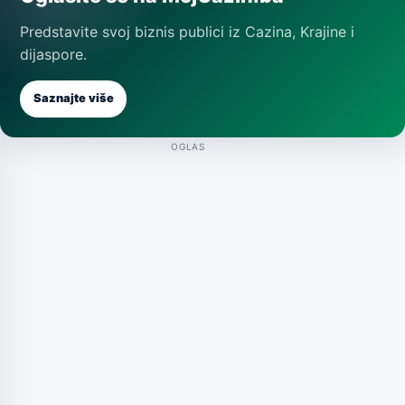
Predstavite svoj biznis publici iz Cazina, Krajine i
dijaspore.
Saznajte više
OGLAS