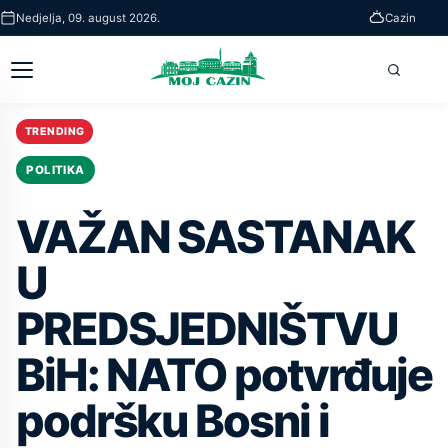
Skip
Nedjelja, 09. august 2026.
Cazin
to
main
Otvori
Pretra
content
glavni
meni
TRENDING
POLITIKA
VAŽAN SASTANAK
U
PREDSJEDNIŠTVU
BiH: NATO potvrđuje
podršku Bosni i