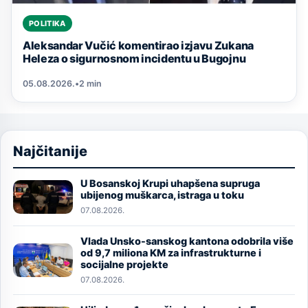
POLITIKA
Aleksandar Vučić komentirao izjavu Zukana
Heleza o sigurnosnom incidentu u Bugojnu
05.08.2026.
•
2 min
Najčitanije
U Bosanskoj Krupi uhapšena supruga
Image
ubijenog muškarca, istraga u toku
07.08.2026.
Vlada Unsko-sanskog kantona odobrila više
Image
od 9,7 miliona KM za infrastrukturne i
socijalne projekte
07.08.2026.