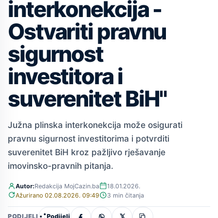
interkonekcija -
Ostvariti pravnu
sigurnost
investitora i
suverenitet BiH"
Južna plinska interkonekcija može osigurati
pravnu sigurnost investitorima i potvrditi
suverenitet BiH kroz pažljivo rješavanje
imovinsko-pravnih pitanja.
Autor:
Redakcija MojCazin.ba
18.01.2026.
Ažurirano 02.08.2026. 09:49
3 min čitanja
Podijeli
PODIJELI