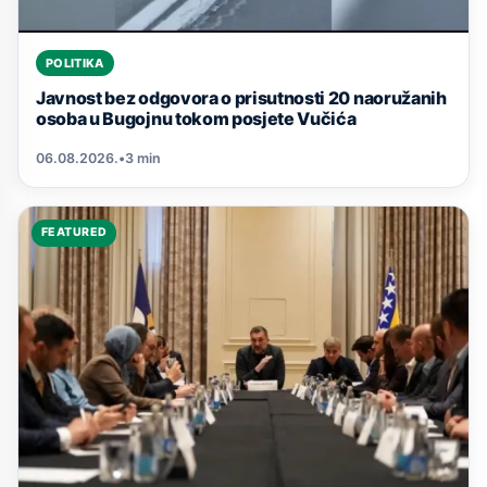
POLITIKA
Javnost bez odgovora o prisutnosti 20 naoružanih
osoba u Bugojnu tokom posjete Vučića
06.08.2026.
•
3 min
FEATURED