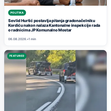
POLITIKA
Sevlid Hurtić postavlja pitanja gradonačelniku
Kordiću nakon nalaza Kantonalne inspekcije rada
o radnicima JP Komunalno Mostar
06.08.2026.
•
1 min
FEATURED