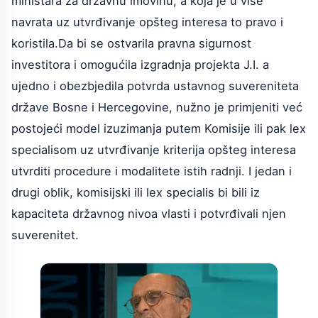
ministara za državnu imovinu, a koja je u više
navrata uz utvrđivanje opšteg interesa to pravo i
koristila.Da bi se ostvarila pravna sigurnost
investitora i omogućila izgradnja projekta J.I. a
ujedno i obezbjedila potvrda ustavnog suvereniteta
države Bosne i Hercegovine, nužno je primjeniti već
postojeći model izuzimanja putem Komisije ili pak lex
specialisom uz utvrđivanje kriterija opšteg interesa
utvrditi procedure i modalitete istih radnji. I jedan i
drugi oblik, komisijski ili lex specialis bi bili iz
kapaciteta državnog nivoa vlasti i potvrđivali njen
suverenitet.