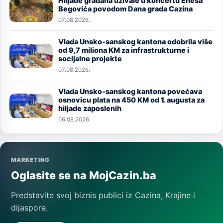
Hiljade građana uživale u koncertu Enesa
Image
Begovića povodom Dana grada Cazina
07.08.2026.
Vlada Unsko-sanskog kantona odobrila više
Image
od 9,7 miliona KM za infrastrukturne i
socijalne projekte
07.08.2026.
Vlada Unsko-sanskog kantona povećava
Image
osnovicu plata na 450 KM od 1. augusta za
hiljade zaposlenih
06.08.2026.
MARKETING
Oglasite se na MojCazin.ba
Predstavite svoj biznis publici iz Cazina, Krajine i
dijaspore.