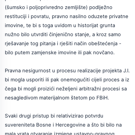
(šumsko i poljoprivredno zemljište) podlježno
restituciji i povratu, pravno nasilno oduzete privatne
imovine, te bi s toga uvidom u historijat grunta
nužno bilo utvrditi činjenično stanje, a kroz samo
rješavanje tog pitanja i rješiti način obeštećenja -
bilo putem zamjenske imovine ili pak novčano.
Pravna nesigurnost u procesu realizacije projekta J.I.
bi mogla usporiti ili pak onemogućiti cijeli proces a iz
čega bi mogli proizići neželjeni arbitražni procesi sa
nesagledivom materijalnom štetom po FBiH.
Svaki drugi pristup bi relativizirao potvrdu
suvereniteta Bosne i Hercegovine a što bi bilo na
mala vrata otvaranje izmjene ustavno-pravnog