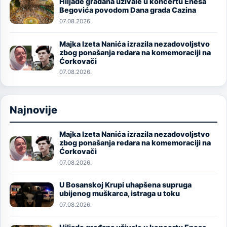
Hiljade građana uživale u koncertu Enesa
Image
Begovića povodom Dana grada Cazina
07.08.2026.
Majka Izeta Nanića izrazila nezadovoljstvo
Image
zbog ponašanja redara na komemoraciji na
Ćorkovači
07.08.2026.
Najnovije
Majka Izeta Nanića izrazila nezadovoljstvo
Image
zbog ponašanja redara na komemoraciji na
Ćorkovači
07.08.2026.
U Bosanskoj Krupi uhapšena supruga
Image
ubijenog muškarca, istraga u toku
07.08.2026.