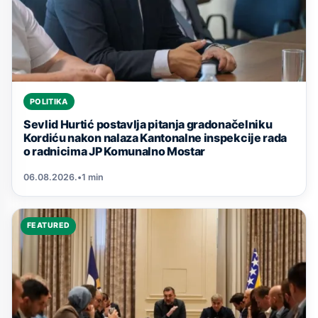
POLITIKA
Sevlid Hurtić postavlja pitanja gradonačelniku
Kordiću nakon nalaza Kantonalne inspekcije rada
o radnicima JP Komunalno Mostar
06.08.2026.
•
1 min
FEATURED