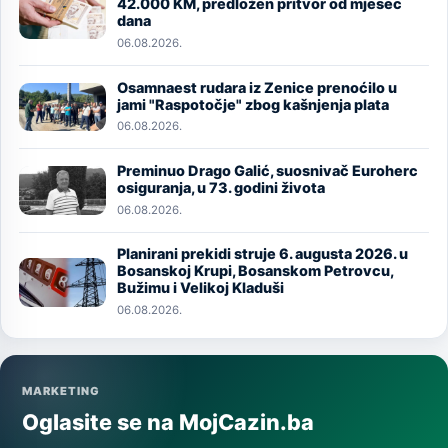
Image
42.000 KM, predložen pritvor od mjesec
dana
06.08.2026.
Osamnaest rudara iz Zenice prenoćilo u
Image
jami "Raspotočje" zbog kašnjenja plata
06.08.2026.
Preminuo Drago Galić, suosnivač Euroherc
Image
osiguranja, u 73. godini života
06.08.2026.
Planirani prekidi struje 6. augusta 2026. u
Image
Bosanskoj Krupi, Bosanskom Petrovcu,
Bužimu i Velikoj Kladuši
06.08.2026.
MARKETING
Oglasite se na MojCazin.ba