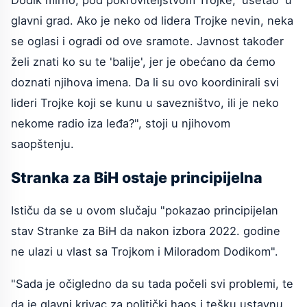
Dodik mirno, pod pokroviteljstvom Trojke, 'ušetao' u
glavni grad. Ako je neko od lidera Trojke nevin, neka
se oglasi i ogradi od ove sramote. Javnost također
želi znati ko su te 'balije', jer je obećano da ćemo
doznati njihova imena. Da li su ovo koordinirali svi
lideri Trojke koji se kunu u savezništvo, ili je neko
nekome radio iza leđa?", stoji u njihovom
saopštenju.
Stranka za BiH ostaje principijelna
Ističu da se u ovom slučaju "pokazao principijelan
stav Stranke za BiH da nakon izbora 2022. godine
ne ulazi u vlast sa Trojkom i Miloradom Dodikom".
"Sada je očigledno da su tada počeli svi problemi, te
da je glavni krivac za politički haos i tešku ustavnu