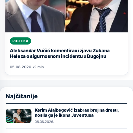
POLITIKA
Aleksandar Vučić komentirao izjavu Zukana
Heleza o sigurnosnom incidentu u Bugojnu
05.08.2026.
•
2 min
Najčitanije
Kerim Alajbegović izabrao broj na dresu,
Image
nosila ga je ikona Juventusa
06.08.2026.