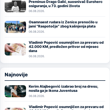
Preminuo Drago Galić, suosnivač Euroherc
Image
osiguranja, u 73. godini života
06.08.2026.
Osamnaest rudara iz Zenice prenoćilo u
Image
jami "Raspotočje" zbog kašnjenja plata
06.08.2026.
Vladimir Popović osumnjičen za prevaru od
Image
42.000 KM, predložen pritvor od mjesec
dana
06.08.2026.
Najnovije
Kerim Alajbegović izabrao broj na dresu,
Image
nosila ga je ikona Juventusa
06.08.2026.
Vladimir Popović osumnjičen za prevaru od