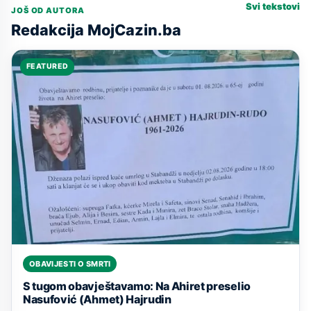
Svi tekstovi
JOŠ OD AUTORA
Redakcija MojCazin.ba
FEATURED
OBAVIJESTI O SMRTI
S tugom obavještavamo: Na Ahiret preselio
Nasufović (Ahmet) Hajrudin