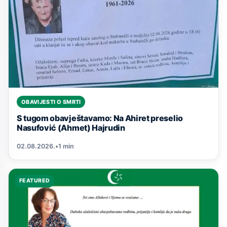
OBAVIJESTI O SMRTI
S tugom obavještavamo: Na Ahiret preselio
Nasufović (Ahmet) Hajrudin
02.08.2026.
•
1 min
FEATURED