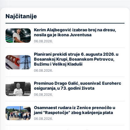
Najčitanije
Kerim Alajbegović izabrao broj na dresu,
Image
nosila ga je ikona Juventusa
06.08.2026.
Planirani prekidi struje 6. augusta 2026. u
Image
Bosanskoj Krupi, Bosanskom Petrovcu,
Bužimu i Velikoj Kladuši
06.08.2026.
Preminuo Drago Galić, suosnivač Euroherc
Image
osiguranja, u 73. godini života
06.08.2026.
Osamnaest rudara iz Zenice prenoćilo u
Image
jami "Raspotočje" zbog kašnjenja plata
06.08.2026.