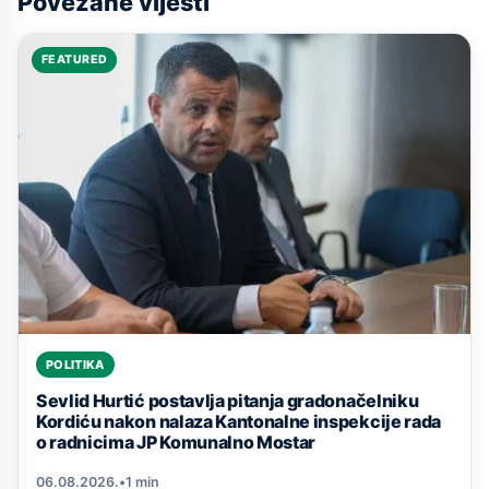
Povezane vijesti
FEATURED
POLITIKA
Sevlid Hurtić postavlja pitanja gradonačelniku
Kordiću nakon nalaza Kantonalne inspekcije rada
o radnicima JP Komunalno Mostar
06.08.2026.
•
1 min