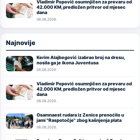
Vladimir Popović osumnjičen za prevaru od
Image
42.000 KM, predložen pritvor od mjesec
dana
06.08.2026.
Najnovije
Kerim Alajbegović izabrao broj na dresu,
Image
nosila ga je ikona Juventusa
06.08.2026.
Vladimir Popović osumnjičen za prevaru od
Image
42.000 KM, predložen pritvor od mjesec
dana
06.08.2026.
Osamnaest rudara iz Zenice prenoćilo u
Image
jami "Raspotočje" zbog kašnjenja plata
06.08.2026.