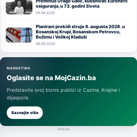
Preminuo Drago Galić, suosnivač Euroherc
Image
osiguranja, u 73. godini života
06.08.2026.
Planirani prekidi struje 6. augusta 2026. u
Image
Bosanskoj Krupi, Bosanskom Petrovcu,
Bužimu i Velikoj Kladuši
06.08.2026.
MARKETING
Oglasite se na MojCazin.ba
Predstavite svoj biznis publici iz Cazina, Krajine i
dijaspore.
Saznajte više
OGLAS