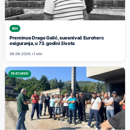
BIH
Preminuo Drago Galić, suosnivač Euroherc
osiguranja, u 73. godini života
06.08.2026.
•
1 min
FEATURED