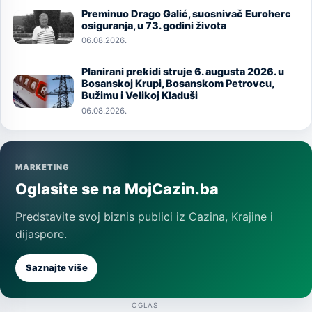
Preminuo Drago Galić, suosnivač Euroherc
Image
osiguranja, u 73. godini života
06.08.2026.
Planirani prekidi struje 6. augusta 2026. u
Image
Bosanskoj Krupi, Bosanskom Petrovcu,
Bužimu i Velikoj Kladuši
06.08.2026.
MARKETING
Oglasite se na MojCazin.ba
Predstavite svoj biznis publici iz Cazina, Krajine i
dijaspore.
Saznajte više
OGLAS