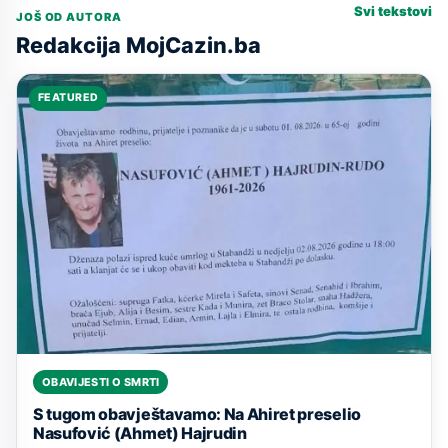
Svi tekstovi
JOŠ OD AUTORA
Redakcija MojCazin.ba
FEATURED
OBAVIJESTI O SMRTI
S tugom obavještavamo: Na Ahiret preselio
Nasufović (Ahmet) Hajrudin