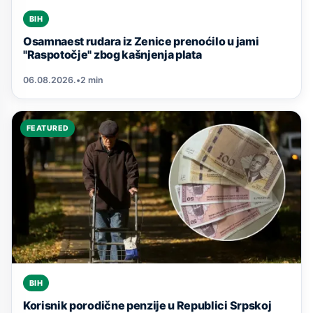
BIH
Osamnaest rudara iz Zenice prenoćilo u jami
"Raspotočje" zbog kašnjenja plata
06.08.2026.
•
2 min
FEATURED
BIH
Korisnik porodične penzije u Republici Srpskoj