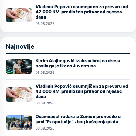
Vladimir Popović osumnjičen za prevaru od
Image
42.000 KM, predložen pritvor od mjesec
dana
06.08.2026.
Najnovije
Kerim Alajbegović izabrao broj na dresu,
Image
nosila ga je ikona Juventusa
06.08.2026.
Vladimir Popović osumnjičen za prevaru od
Image
42.000 KM, predložen pritvor od mjesec
dana
06.08.2026.
Osamnaest rudara iz Zenice prenoćilo u
Image
jami "Raspotočje" zbog kašnjenja plata
06.08.2026.