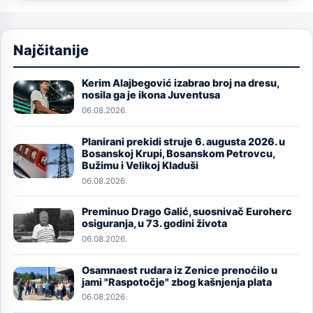
Najčitanije
Kerim Alajbegović izabrao broj na dresu,
Image
nosila ga je ikona Juventusa
06.08.2026.
Planirani prekidi struje 6. augusta 2026. u
Image
Bosanskoj Krupi, Bosanskom Petrovcu,
Bužimu i Velikoj Kladuši
06.08.2026.
Preminuo Drago Galić, suosnivač Euroherc
Image
osiguranja, u 73. godini života
06.08.2026.
Osamnaest rudara iz Zenice prenoćilo u
Image
jami "Raspotočje" zbog kašnjenja plata
06.08.2026.