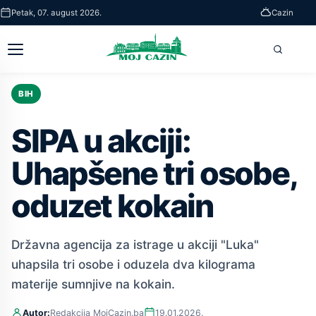
Skip
Petak, 07. august 2026.
Cazin
to
main
Otvori
Pretra
content
glavni
meni
BIH
SIPA u akciji:
Uhapšene tri osobe,
oduzet kokain
Državna agencija za istrage u akciji "Luka"
uhapsila tri osobe i oduzela dva kilograma
materije sumnjive na kokain.
Autor:
Redakcija MojCazin.ba
19.01.2026.