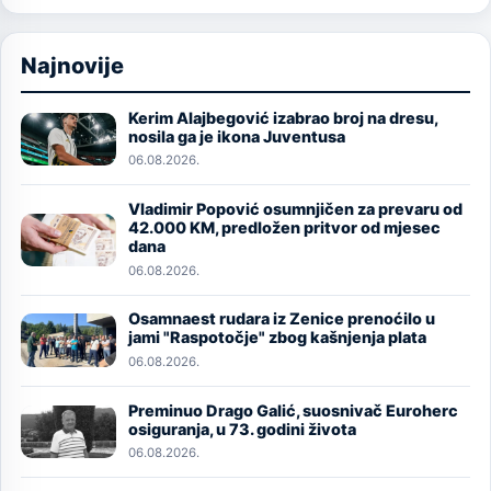
Najnovije
Kerim Alajbegović izabrao broj na dresu,
Image
nosila ga je ikona Juventusa
06.08.2026.
Vladimir Popović osumnjičen za prevaru od
Image
42.000 KM, predložen pritvor od mjesec
dana
06.08.2026.
Osamnaest rudara iz Zenice prenoćilo u
Image
jami "Raspotočje" zbog kašnjenja plata
06.08.2026.
Preminuo Drago Galić, suosnivač Euroherc
Image
osiguranja, u 73. godini života
06.08.2026.