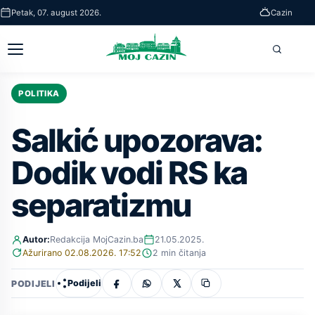
Skip
Petak, 07. august 2026.
Cazin
to
main
Otvori
Pretra
content
glavni
meni
POLITIKA
Salkić upozorava:
Dodik vodi RS ka
separatizmu
Autor:
Redakcija MojCazin.ba
21.05.2025.
Ažurirano 02.08.2026. 17:52
2 min čitanja
Podijeli
PODIJELI