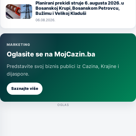
Planirani prekidi struje 6. augusta 2026. u
Image
Bosanskoj Krupi, Bosanskom Petrovcu,
Bužimu i Velikoj Kladuši
06.08.2026.
MARKETING
Oglasite se na MojCazin.ba
Predstavite svoj biznis publici iz Cazina, Krajine i
dijaspore.
Saznajte više
OGLAS