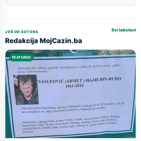
Svi tekstovi
JOŠ OD AUTORA
Redakcija MojCazin.ba
FEATURED