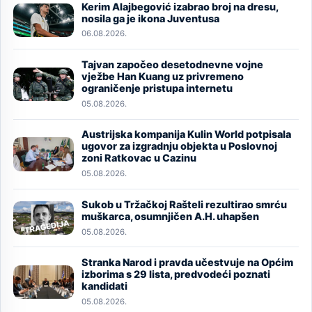
Kerim Alajbegović izabrao broj na dresu,
Image
nosila ga je ikona Juventusa
06.08.2026.
Tajvan započeo desetodnevne vojne
Image
vježbe Han Kuang uz privremeno
ograničenje pristupa internetu
05.08.2026.
Austrijska kompanija Kulin World potpisala
Image
ugovor za izgradnju objekta u Poslovnoj
zoni Ratkovac u Cazinu
05.08.2026.
Sukob u Tržačkoj Rašteli rezultirao smrću
Image
muškarca, osumnjičen A.H. uhapšen
05.08.2026.
Stranka Narod i pravda učestvuje na Općim
Image
izborima s 29 lista, predvodeći poznati
kandidati
05.08.2026.