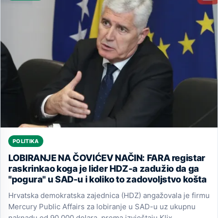
POLITIKA
LOBIRANJE NA ČOVIĆEV NAČIN: FARA registar
raskrinkao koga je lider HDZ-a zadužio da ga
"pogura" u SAD-u i koliko to zadovoljstvo košta
Hrvatska demokratska zajednica (HDZ) angažovala je firmu
Mercury Public Affairs za lobiranje u SAD-u uz ukupnu
naknadu od 90.000 dolara, prema izvještaju Klix.