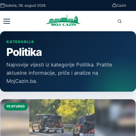
Skip
Subota, 08. august 2026.
Cazin
to
main
Otvori
Pretra
content
glavni
meni
KATEGORIJA
Politika
Najnovije vijesti iz kategorije Politika. Pratite
aktuelne informacije, priče i analize na
MojCazin.ba.
FEATURED