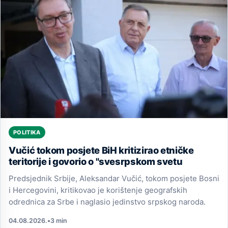
POLITIKA
Vučić tokom posjete BiH kritizirao etničke
teritorije i govorio o "svesrpskom svetu
Predsjednik Srbije, Aleksandar Vučić, tokom posjete Bosni
i Hercegovini, kritikovao je korištenje geografskih
odrednica za Srbe i naglasio jedinstvo srpskog naroda.
04.08.2026.
•
3 min