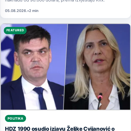
05.08.2026.
•
2 min
FEATURED
POLITIKA
HDZ 1990 osudio izjavu Željke Cvijanović o