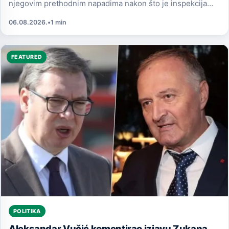
njegovim prethodnim napadima nakon što je inspekcija
utvrdila nepravilnosti u.
06.08.2026.
•
1 min
FEATURED
POLITIKA
Aleksandar Vučić komentirao izjavu Zukana