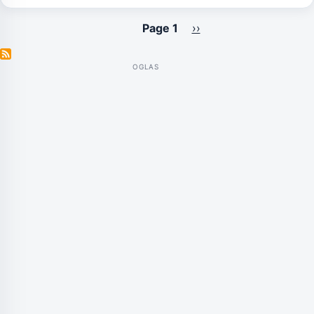
Page 1
Next
››
Pagination
page
OGLAS