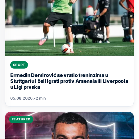
SPORT
Ermedin Demirović se vratio treninzima u
Stuttgartu i želi igrati protiv Arsenala ili Liverpoola
u Ligi prvaka
05.08.2026.
•
2 min
FEATURED