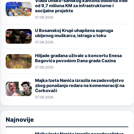
Vlada Unsko-sanskog kantona odobrila više
Image
od 9,7 miliona KM za infrastrukturne i
socijalne projekte
07.08.2026.
U Bosanskoj Krupi uhapšena supruga
Image
ubijenog muškarca, istraga u toku
07.08.2026.
Hiljade građana uživale u koncertu Enesa
Image
Begovića povodom Dana grada Cazina
07.08.2026.
Majka Izeta Nanića izrazila nezadovoljstvo
Image
zbog ponašanja redara na komemoraciji na
Ćorkovači
07.08.2026.
Najnovije
Majka Izeta Nanića izrazila nezadovoljstvo