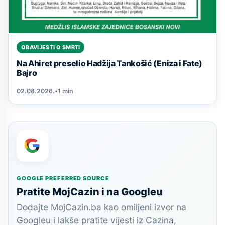
OBAVIJESTI O SMRTI
Na Ahiret preselio Hadžija Tankošić (Eniza i Fate)
Bajro
02.08.2026.
•
1 min
GOOGLE PREFERRED SOURCE
Pratite MojCazin i na Googleu
Dodajte MojCazin.ba kao omiljeni izvor na
Googleu i lakše pratite vijesti iz Cazina,