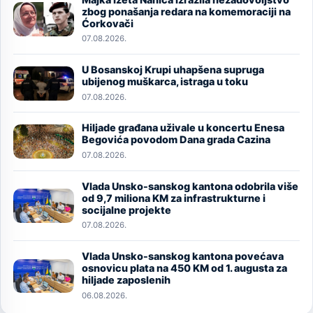
Image
zbog ponašanja redara na komemoraciji na
Ćorkovači
07.08.2026.
U Bosanskoj Krupi uhapšena supruga
Image
ubijenog muškarca, istraga u toku
07.08.2026.
Hiljade građana uživale u koncertu Enesa
Image
Begovića povodom Dana grada Cazina
07.08.2026.
Vlada Unsko-sanskog kantona odobrila više
Image
od 9,7 miliona KM za infrastrukturne i
socijalne projekte
07.08.2026.
Vlada Unsko-sanskog kantona povećava
Image
osnovicu plata na 450 KM od 1. augusta za
hiljade zaposlenih
06.08.2026.