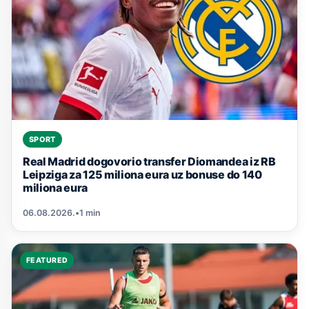
SPORT
Real Madrid dogovorio transfer Diomandea iz RB
Leipziga za 125 miliona eura uz bonuse do 140
miliona eura
06.08.2026.
•
1 min
FEATURED