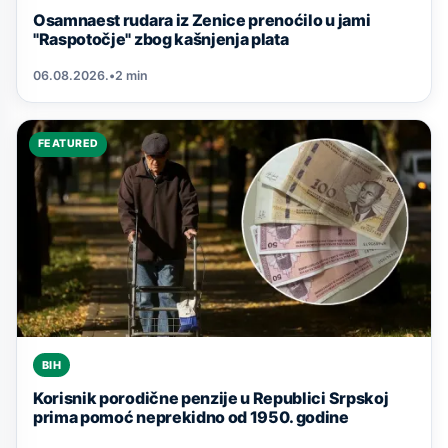
Osamnaest rudara iz Zenice prenoćilo u jami
"Raspotočje" zbog kašnjenja plata
06.08.2026.
•
2 min
FEATURED
BIH
Korisnik porodične penzije u Republici Srpskoj
prima pomoć neprekidno od 1950. godine