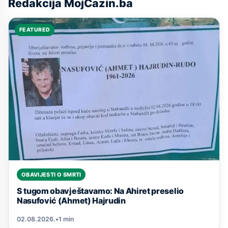
Redakcija MojCazin.ba
FEATURED
OBAVIJESTI O SMRTI
S tugom obavještavamo: Na Ahiret preselio
Nasufović (Ahmet) Hajrudin
02.08.2026.
•
1 min