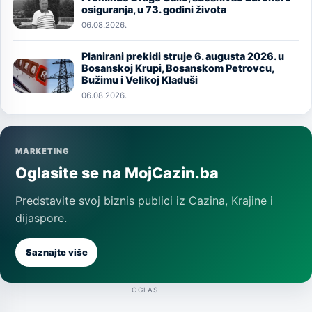
Image
osiguranja, u 73. godini života
06.08.2026.
Planirani prekidi struje 6. augusta 2026. u
Image
Bosanskoj Krupi, Bosanskom Petrovcu,
Bužimu i Velikoj Kladuši
06.08.2026.
MARKETING
Oglasite se na MojCazin.ba
Predstavite svoj biznis publici iz Cazina, Krajine i
dijaspore.
Saznajte više
OGLAS