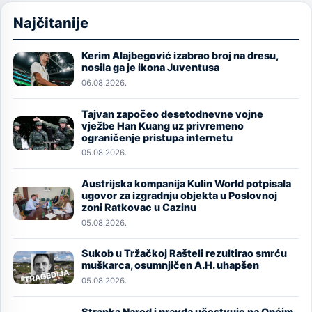
Najčitanije
Kerim Alajbegović izabrao broj na dresu,
Image
nosila ga je ikona Juventusa
06.08.2026.
Tajvan započeo desetodnevne vojne
Image
vježbe Han Kuang uz privremeno
ograničenje pristupa internetu
05.08.2026.
Austrijska kompanija Kulin World potpisala
Image
ugovor za izgradnju objekta u Poslovnoj
zoni Ratkovac u Cazinu
05.08.2026.
Sukob u Tržačkoj Rašteli rezultirao smrću
Image
muškarca, osumnjičen A.H. uhapšen
05.08.2026.
Stranka Narod i pravda učestvuje na Općim