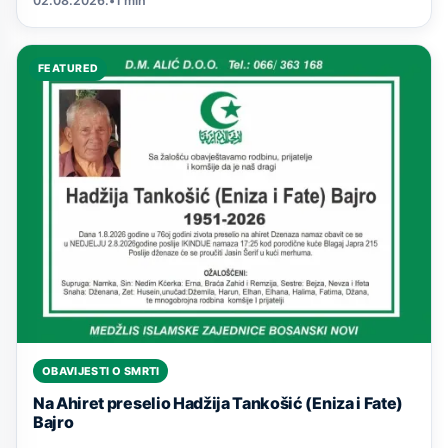
02.08.2026.
•
1 min
FEATURED
OBAVIJESTI O SMRTI
Na Ahiret preselio Hadžija Tankošić (Eniza i Fate)
Bajro