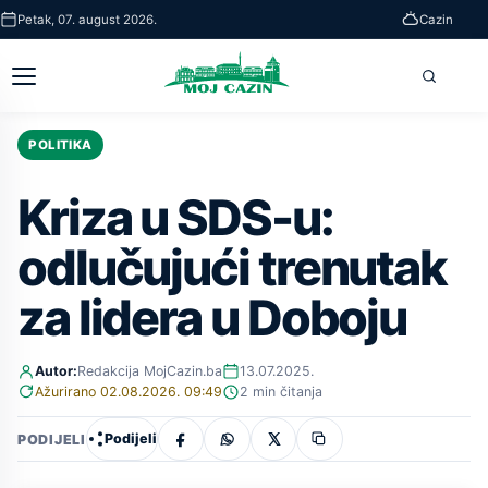
Skip
Petak, 07. august 2026.
Cazin
to
main
Otvori
Pretra
content
glavni
meni
POLITIKA
Kriza u SDS-u:
odlučujući trenutak
za lidera u Doboju
Autor:
Redakcija MojCazin.ba
13.07.2025.
Ažurirano 02.08.2026. 09:49
2 min čitanja
Podijeli
PODIJELI