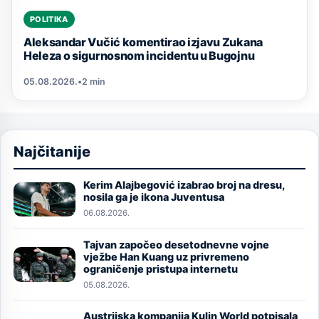
POLITIKA
Aleksandar Vučić komentirao izjavu Zukana
Heleza o sigurnosnom incidentu u Bugojnu
05.08.2026.
•
2 min
Najčitanije
Kerim Alajbegović izabrao broj na dresu,
Image
nosila ga je ikona Juventusa
06.08.2026.
Tajvan započeo desetodnevne vojne
Image
vježbe Han Kuang uz privremeno
ograničenje pristupa internetu
05.08.2026.
Austrijska kompanija Kulin World potpisala