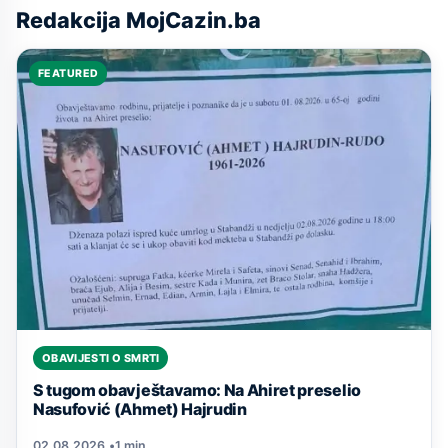
Redakcija MojCazin.ba
FEATURED
OBAVIJESTI O SMRTI
S tugom obavještavamo: Na Ahiret preselio
Nasufović (Ahmet) Hajrudin
02.08.2026.
•
1 min