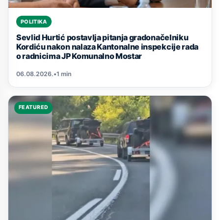
POLITIKA
Sevlid Hurtić postavlja pitanja gradonačelniku
Kordiću nakon nalaza Kantonalne inspekcije rada
o radnicima JP Komunalno Mostar
06.08.2026.
•
1 min
FEATURED