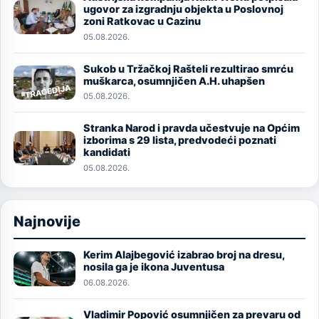
Image
ugovor za izgradnju objekta u Poslovnoj
zoni Ratkovac u Cazinu
05.08.2026.
Sukob u Tržačkoj Rašteli rezultirao smrću
Image
muškarca, osumnjičen A.H. uhapšen
05.08.2026.
Stranka Narod i pravda učestvuje na Općim
Image
izborima s 29 lista, predvodeći poznati
kandidati
05.08.2026.
Najnovije
Kerim Alajbegović izabrao broj na dresu,
Image
nosila ga je ikona Juventusa
06.08.2026.
Vladimir Popović osumnjičen za prevaru od