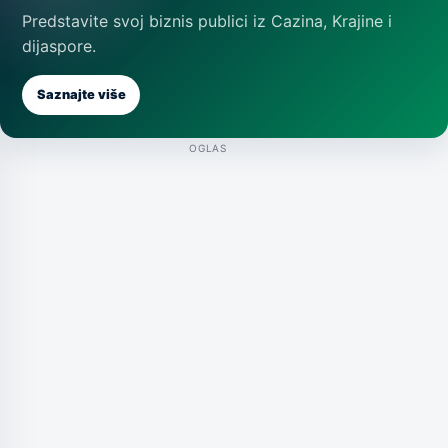
Predstavite svoj biznis publici iz Cazina, Krajine i
dijaspore.
Saznajte više
OGLAS