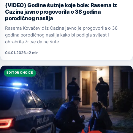
(VIDEO) Godine šutnje koje bole: Rasema iz
Cazina javno progovorila o 38 godina
porodičnog nasilja
Rasema Kovačević iz Cazina javno je progovorila o 38
godina porodičnog nasilja kako bi podigla svijest i
ohrabrila žrtve da ne šute.
04.01.2026.
•
2 min
EDITOR CHOICE