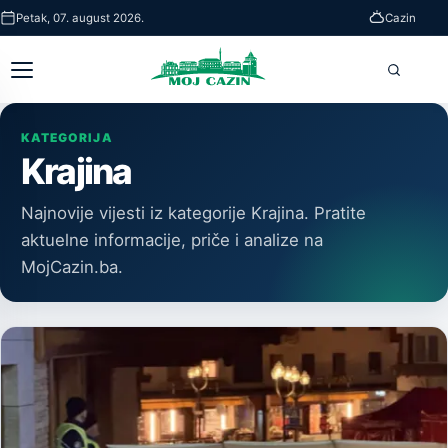
Skip
Petak, 07. august 2026.
Cazin
to
main
Otvori
Pretra
content
glavni
meni
KATEGORIJA
Krajina
Najnovije vijesti iz kategorije Krajina. Pratite
aktuelne informacije, priče i analize na
MojCazin.ba.