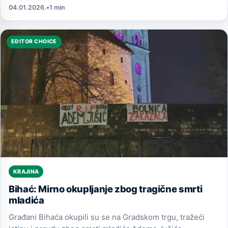
04.01.2026.
•
1 min
EDITOR CHOICE
KRAJINA
Bihać: Mirno okupljanje zbog tragične smrti
mladića
Građani Bihaća okupili su se na Gradskom trgu, tražeći