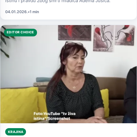
istinu i pravdu zbog smrti mladića Adema Jušića.
04.01.2026.
•
1 min
EDITOR CHOICE
KRAJINA