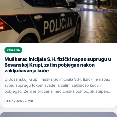
KRAJINA
Muškarac inicijala S.H. fizički napao suprugu u
Bosanskoj Krupi, zatim pobjegao nakon
zaključavanja kuće
U Bosanskoj Krupi, muškarac inicijala S.H. fizički je napao
svoju suprugu tokom svađe, a zatim zaključao kuću i
pobjegao. Ženi je pružena medicinska pomoć, ali stepen
povreda nije zvanično objavljen.
31.07.2026.
•
2 min