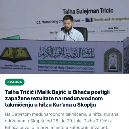
KRAJINA
Talha Tričić i Malik Bajrić iz Bihaća postigli
zapažene rezultate na međunarodnom
takmičenju u hifzu Kur’ana u Skoplju
Na Četvrtom međunarodnom takmičenju u hifzu Kur’ana,
održanom u Skoplju od 25. do 29. jula, Talha Tričić iz
Bihaća osvojio je prvo mjesto u kategoriji hifza pet