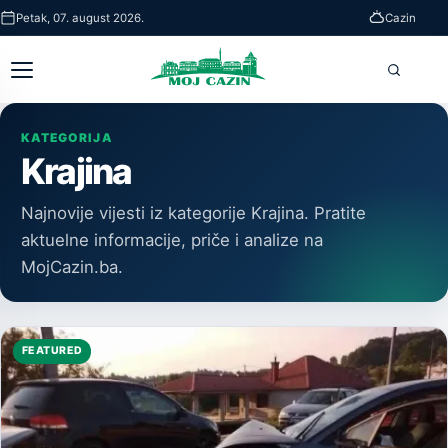
Skip
Petak, 07. august 2026.
Cazin
to
main
Otvori
Pretra
content
glavni
meni
KATEGORIJA
Krajina
Najnovije vijesti iz kategorije Krajina. Pratite
aktuelne informacije, priče i analize na
MojCazin.ba.
FEATURED