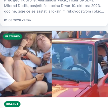
Predsjednik Srbije, Aleksandar Vučić, i lider SNSD-a,
Milorad Dodik, posjetit će općinu Drvar 10. oktobra 2023.
godine, gdje će se sastati s lokalnim rukovodstvom i obići
fabriku "Jumko".
01.08.2026.
•
1 min
FEATURED
KRAJINA