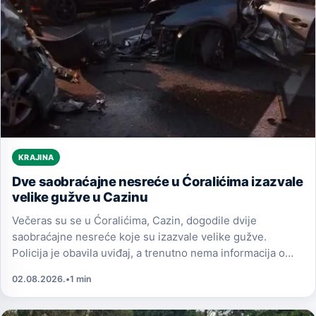
KRAJINA
Dve saobraćajne nesreće u Ćoralićima izazvale
velike gužve u Cazinu
Večeras su se u Ćoralićima, Cazin, dogodile dvije
saobraćajne nesreće koje su izazvale velike gužve.
Policija je obavila uviđaj, a trenutno nema informacija o
povrijeđenim osobama.
02.08.2026.
•
1 min