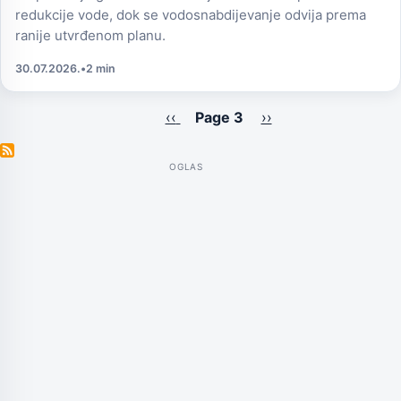
redukcije vode, dok se vodosnabdijevanje odvija prema
ranije utvrđenom planu.
30.07.2026.
•
2 min
Previous
‹‹
Page 3
Next
››
Pagination
page
page
OGLAS