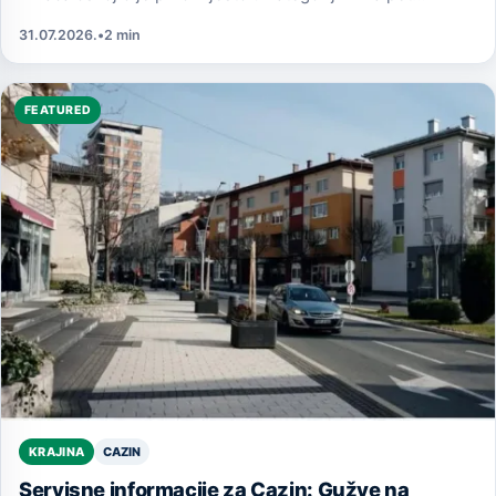
džuzova.
31.07.2026.
•
2 min
FEATURED
CAZIN
KRAJINA
Servisne informacije za Cazin: Gužve na