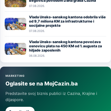
Begovića povodom Dana grada Cazina
07.08.2026.
Vlada Unsko-sanskog kantona odobrila više
Image
od 9,7 miliona KM za infrastrukturne i
socijalne projekte
07.08.2026.
Vlada Unsko-sanskog kantona povećava
Image
osnovicu plata na 450 KM od 1. augusta za
hiljade zaposlenih
06.08.2026.
MARKETING
Oglasite se na MojCazin.ba
Predstavite svoj biznis publici iz Cazina, Krajine i
dijaspore.