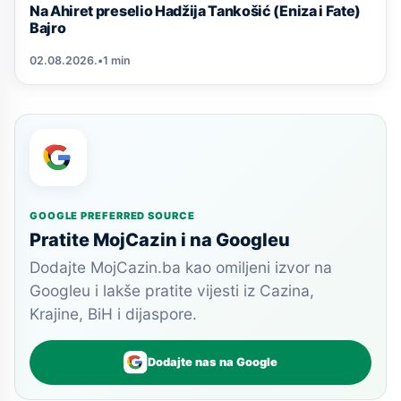
Na Ahiret preselio Hadžija Tankošić (Eniza i Fate)
Bajro
02.08.2026.
•
1 min
GOOGLE PREFERRED SOURCE
Pratite MojCazin i na Googleu
Dodajte MojCazin.ba kao omiljeni izvor na
Googleu i lakše pratite vijesti iz Cazina,
Krajine, BiH i dijaspore.
Dodajte nas na Google