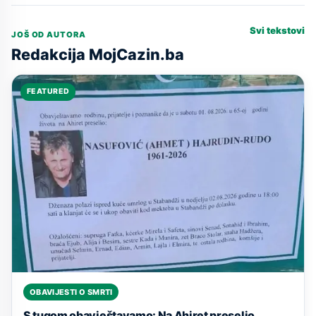
Svi tekstovi
JOŠ OD AUTORA
Redakcija MojCazin.ba
FEATURED
OBAVIJESTI O SMRTI
S tugom obavještavamo: Na Ahiret preselio