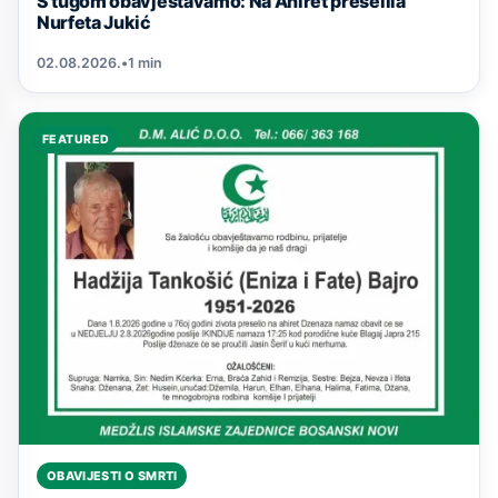
S tugom obavještavamo: Na Ahiret preselila
Nurfeta Jukić
02.08.2026.
•
1 min
FEATURED
OBAVIJESTI O SMRTI