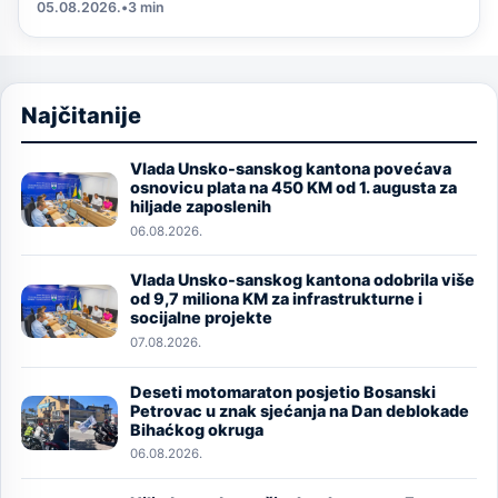
05.08.2026.
•
3 min
Najčitanije
Vlada Unsko-sanskog kantona povećava
Image
osnovicu plata na 450 KM od 1. augusta za
hiljade zaposlenih
06.08.2026.
Vlada Unsko-sanskog kantona odobrila više
Image
od 9,7 miliona KM za infrastrukturne i
socijalne projekte
07.08.2026.
Deseti motomaraton posjetio Bosanski
Image
Petrovac u znak sjećanja na Dan deblokade
Bihaćkog okruga
06.08.2026.