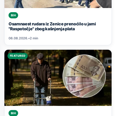
BIH
Osamnaest rudara iz Zenice prenoćilo u jami
"Raspotočje" zbog kašnjenja plata
06.08.2026.
•
2 min
FEATURED
BIH