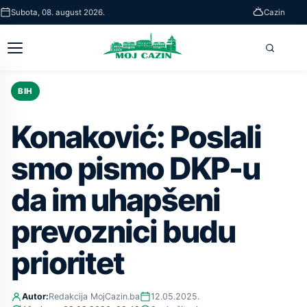
Skip
Subota, 08. august 2026.
Cazin
to
main
Otvori
Pretra
content
glavni
meni
BIH
Konaković: Poslali
smo pismo DKP-u
da im uhapšeni
prevoznici budu
prioritet
Autor:
Redakcija MojCazin.ba
12.05.2025.