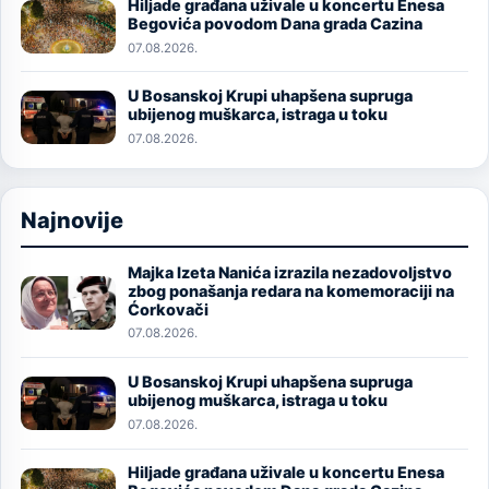
Hiljade građana uživale u koncertu Enesa
Image
Begovića povodom Dana grada Cazina
07.08.2026.
U Bosanskoj Krupi uhapšena supruga
Image
ubijenog muškarca, istraga u toku
07.08.2026.
Najnovije
Majka Izeta Nanića izrazila nezadovoljstvo
Image
zbog ponašanja redara na komemoraciji na
Ćorkovači
07.08.2026.
U Bosanskoj Krupi uhapšena supruga
Image
ubijenog muškarca, istraga u toku
07.08.2026.
Hiljade građana uživale u koncertu Enesa
Image