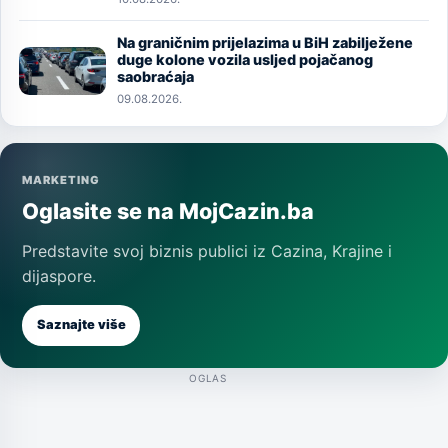
Na graničnim prijelazima u BiH zabilježene
Image
duge kolone vozila usljed pojačanog
saobraćaja
09.08.2026.
MARKETING
Oglasite se na MojCazin.ba
Predstavite svoj biznis publici iz Cazina, Krajine i
dijaspore.
Saznajte više
OGLAS