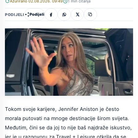
Ažurirano 02.08.2026. 09:49
1 min čitanja
Podijeli
PODIJELI
Tokom svoje karijere, Jennifer Aniston je često
morala putovati na mnoge destinacije širom svijeta.
Međutim, čini se da joj to nije baš najdraže iskustvo,
jer je u razgovoru za Travel + Leisure otkrila da se