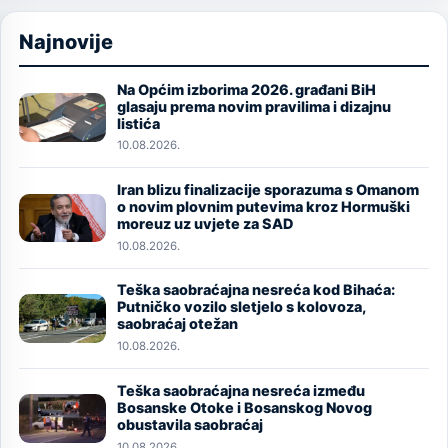
Najnovije
Na Općim izborima 2026. građani BiH
Image
glasaju prema novim pravilima i dizajnu
listića
10.08.2026.
Iran blizu finalizacije sporazuma s Omanom
Image
o novim plovnim putevima kroz Hormuški
moreuz uz uvjete za SAD
10.08.2026.
Teška saobraćajna nesreća kod Bihaća:
Image
Putničko vozilo sletjelo s kolovoza,
saobraćaj otežan
10.08.2026.
Teška saobraćajna nesreća između
Image
Bosanske Otoke i Bosanskog Novog
obustavila saobraćaj
10.08.2026.