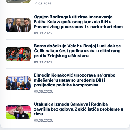
10.08.2026.
Ognjen Bodiroga kritizirao imenovanje
Image
Fatiha Kola za počasnog konzula BiH u
Panami zbog povezanosti s narko-kartelom
09.08.2026.
Borac dočekuje Velež u Banjoj Luci, dok se
Image
Čelik nakon šest godina vraća u elitni rang
protiv Zrinjskog u Mostaru
09.08.2026.
Elmedin Konaković upozorava na 'grubo
Image
miješanje' u ustavno uređenje BiH i
posljedice politike kompromisa
09.08.2026.
Utakmica između Sarajeva i Radnika
Image
završila bez golova, Zekić ističe probleme u
timu
09.08.2026.