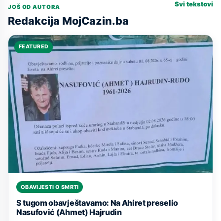
Svi tekstovi
JOŠ OD AUTORA
Redakcija MojCazin.ba
FEATURED
OBAVIJESTI O SMRTI
S tugom obavještavamo: Na Ahiret preselio
Nasufović (Ahmet) Hajrudin