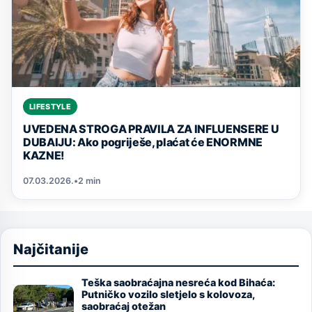
LIFESTYLE
UVEDENA STROGA PRAVILA ZA INFLUENSERE U
DUBAIJU: Ako pogriješe, plaćat će ENORMNE
KAZNE!
07.03.2026.
•
2 min
Najčitanije
Teška saobraćajna nesreća kod Bihaća:
Image
Putničko vozilo sletjelo s kolovoza,
saobraćaj otežan