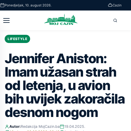
Skip
Ponedjeljak, 10. august 2026.
Cazin
to
main
Otvori
Pretra
content
glavni
meni
LIFESTYLE
Jennifer Aniston:
Imam užasan strah
od letenja, u avion
bih uvijek zakoračila
desnom nogom
Autor:
Redakcija MojCazin.ba
19.04.2025.