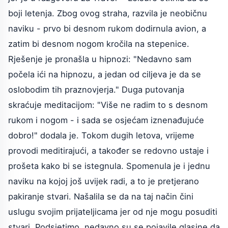
boji letenja. Zbog ovog straha, razvila je neobičnu
naviku - prvo bi desnom rukom dodirnula avion, a
zatim bi desnom nogom kročila na stepenice.
Rješenje je pronašla u hipnozi: "Nedavno sam
počela ići na hipnozu, a jedan od ciljeva je da se
oslobodim tih praznovjerja." Duga putovanja
skraćuje meditacijom: "Više ne radim to s desnom
rukom i nogom - i sada se osjećam iznenađujuće
dobro!" dodala je. Tokom dugih letova, vrijeme
provodi meditirajući, a također se redovno ustaje i
prošeta kako bi se istegnula. Spomenula je i jednu
naviku na kojoj još uvijek radi, a to je pretjerano
pakiranje stvari. Našalila se da na taj način čini
uslugu svojim prijateljicama jer od nje mogu posuditi
stvari. Podsjetimo, nedavno su se pojavile glasine da