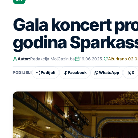
Gala koncert pr
godina Sparkas
Autor:
Redakcija MojCazin.ba
16.06.2025.
Ažurirano 02.0
Podijeli
Facebook
WhatsApp
X
PODIJELI