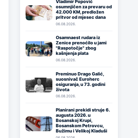
Vladimir Popović
osumnjičen za prevaru od
Image
42.000 KM, predložen
pritvor od mjesec dana
06.08.2026.
Osamnaest rudara iz
Zenice prenoćilo u jami
Image
"Raspotočje" zbog
kašnjenja plata
06.08.2026.
Preminuo Drago Galić,
suosnivač Euroherc
Image
osiguranja, u 73. godini
života
06.08.2026.
Planirani prekidi struje 6.
augusta 2026. u
Image
Bosanskoj Krupi,
Bosanskom Petrovcu,
Bužimu i Velikoj Kladuši
06.08.2026.