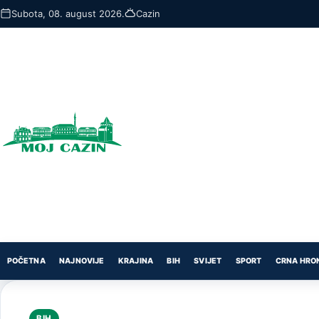
Skip
Subota, 08. august 2026.
Cazin
to
main
content
POČETNA
NAJNOVIJE
KRAJINA
BIH
SVIJET
SPORT
CRNA HRO
BIH