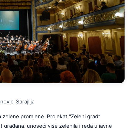
evici Sarajlija
a zelene promjene. Projekat "Zeleni grad“
t građana, unoseći više zelenila i reda u javne