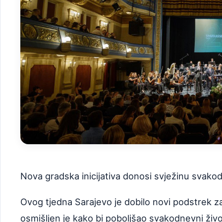
Nova gradska inicijativa donosi svježinu svakodn
Ovog tjedna Sarajevo je dobilo novi podstrek z
osmišljen je kako bi poboljšao svakodnevni živo