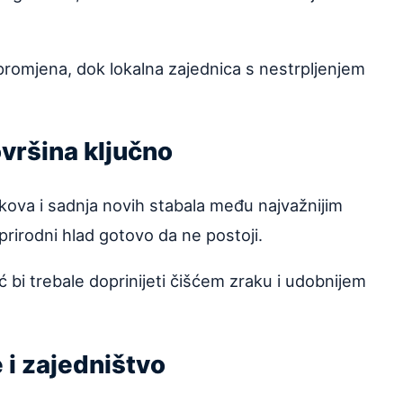
 promjena, dok lokalna zajednica s nestrpljenjem
ovršina ključno
kova i sadnja novih stabala među najvažnijim
rirodni hlad gotovo da ne postoji.
 bi trebale doprinijeti čišćem zraku i udobnijem
 i zajedništvo