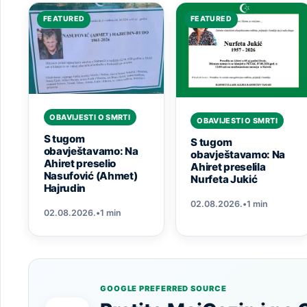
FEATURED
FEATURED
OBAVIJESTI O SMRTI
OBAVIJESTI O SMRTI
S tugom
S tugom
obavještavamo: Na
obavještavamo: Na
Ahiret preselio
Ahiret preselila
Nasufović (Ahmet)
Nurfeta Jukić
Hajrudin
02.08.2026.
•
1 min
02.08.2026.
•
1 min
GOOGLE PREFERRED SOURCE