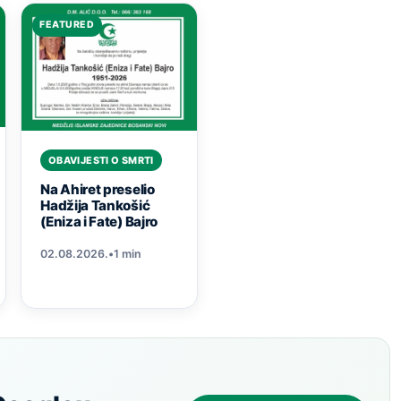
FEATURED
OBAVIJESTI O SMRTI
Na Ahiret preselio
Hadžija Tankošić
(Eniza i Fate) Bajro
02.08.2026.
•
1 min