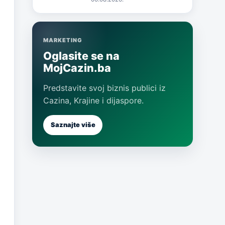
MARKETING
Oglasite se na
MojCazin.ba
Predstavite svoj biznis publici iz
Cazina, Krajine i dijaspore.
Saznajte više