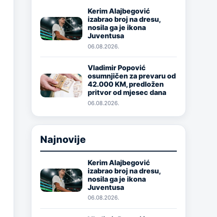
Kerim Alajbegović
izabrao broj na dresu,
Image
nosila ga je ikona
Juventusa
06.08.2026.
Vladimir Popović
osumnjičen za prevaru od
Image
42.000 KM, predložen
pritvor od mjesec dana
06.08.2026.
Najnovije
Kerim Alajbegović
izabrao broj na dresu,
Image
nosila ga je ikona
Juventusa
06.08.2026.