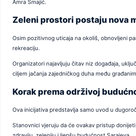
Amra Smajić.
Zeleni prostori postaju nova 
Osim pozitivnog uticaja na okoliš, obnovljeni p
rekreaciju.
Organizatori najavljuju čitav niz događaja, uklju
ciljem jačanja zajedničkog duha među građanim
Korak prema održivoj budućno
Ova inicijativa predstavlja samo uvod u dugoroč
Stanovnici vjeruju da će ovakav pristup donijeti
zdraviju, zeleniju i ljepšu budućnost Sarajeva.