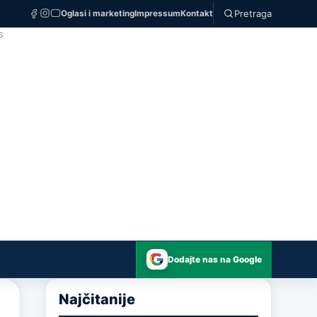
Pretraga
Oglasi i marketing
Impressum
Kontakt
S
Dodajte nas na Google
Najčitanije