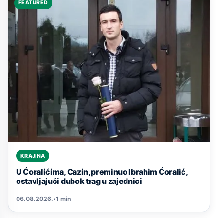
FEATURED
KRAJINA
U Ćoralićima, Cazin, preminuo Ibrahim Ćoralić,
ostavljajući dubok trag u zajednici
06.08.2026.
•
1 min