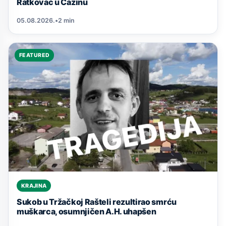
Ratkovac u Cazinu
05.08.2026.
•
2 min
FEATURED
KRAJINA
Sukob u Tržačkoj Rašteli rezultirao smrću
muškarca, osumnjičen A.H. uhapšen