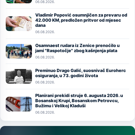
06.08.2026.
Vladimir Popović osumnjičen za prevaru od
Image
42.000 KM, predložen pritvor od mjesec
dana
06.08.2026.
Osamnaest rudara iz Zenice prenoćilo u
Image
jami "Raspotočje" zbog kašnjenja plata
06.08.2026.
Preminuo Drago Galić, suosnivač Euroherc
Image
osiguranja, u 73. godini života
06.08.2026.
Planirani prekidi struje 6. augusta 2026. u
Image
Bosanskoj Krupi, Bosanskom Petrovcu,
Bužimu i Velikoj Kladuši
06.08.2026.