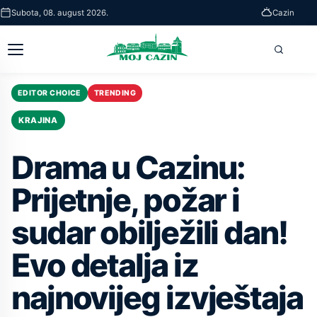
Skip
Subota, 08. august 2026.
Cazin
to
main
Otvori
Pretra
content
glavni
meni
EDITOR CHOICE
TRENDING
KRAJINA
Drama u Cazinu:
Prijetnje, požar i
sudar obilježili dan!
Evo detalja iz
najnovijeg izvještaja