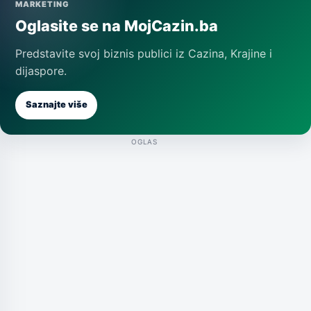
MARKETING
Oglasite se na MojCazin.ba
Predstavite svoj biznis publici iz Cazina, Krajine i
dijaspore.
Saznajte više
OGLAS