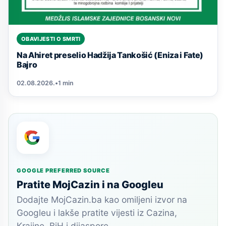
OBAVIJESTI O SMRTI
Na Ahiret preselio Hadžija Tankošić (Eniza i Fate)
Bajro
02.08.2026.
•
1 min
GOOGLE PREFERRED SOURCE
Pratite MojCazin i na Googleu
Dodajte MojCazin.ba kao omiljeni izvor na
Googleu i lakše pratite vijesti iz Cazina,
Krajine, BiH i dijaspore.