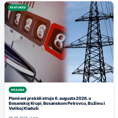
FEATURED
KRAJINA
Planirani prekidi struje 6. augusta 2026. u
Bosanskoj Krupi, Bosanskom Petrovcu, Bužimu i
Velikoj Kladuši
06.08.2026.
•
1 min