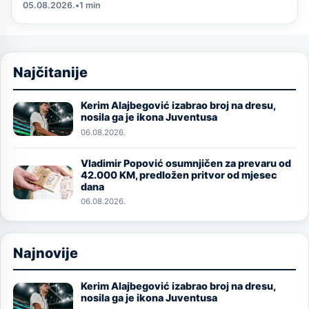
05.08.2026.
•
1 min
Najčitanije
Kerim Alajbegović izabrao broj na dresu,
Image
nosila ga je ikona Juventusa
06.08.2026.
Vladimir Popović osumnjičen za prevaru od
Image
42.000 KM, predložen pritvor od mjesec
dana
06.08.2026.
Najnovije
Kerim Alajbegović izabrao broj na dresu,
Image
nosila ga je ikona Juventusa