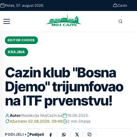
Skip
Petak, 07. august 2026.
Cazin
to
main
Otvori
Pretra
content
glavni
meni
EDITOR CHOICE
KRAJINA
Cazin klub "Bosna
Djemo" trijumfovao
na ITF prvenstvu!
Autor:
Redakcija MojCazin.ba
16.06.2025.
Ažurirano 02.08.2026. 09:49
2 min čitanja
Podijeli
PODIJELI