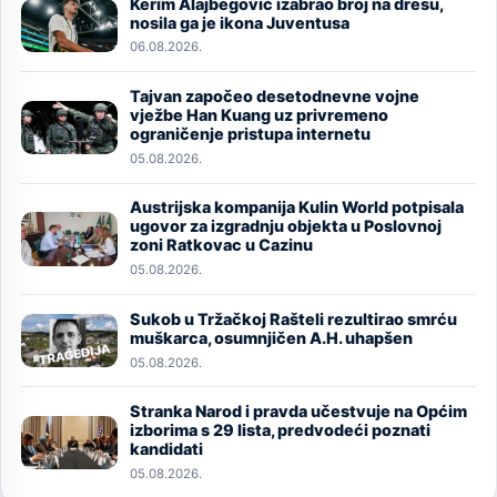
Kerim Alajbegović izabrao broj na dresu,
Image
nosila ga je ikona Juventusa
06.08.2026.
Tajvan započeo desetodnevne vojne
Image
vježbe Han Kuang uz privremeno
ograničenje pristupa internetu
05.08.2026.
Austrijska kompanija Kulin World potpisala
Image
ugovor za izgradnju objekta u Poslovnoj
zoni Ratkovac u Cazinu
05.08.2026.
Sukob u Tržačkoj Rašteli rezultirao smrću
Image
muškarca, osumnjičen A.H. uhapšen
05.08.2026.
Stranka Narod i pravda učestvuje na Općim
Image
izborima s 29 lista, predvodeći poznati
kandidati
05.08.2026.