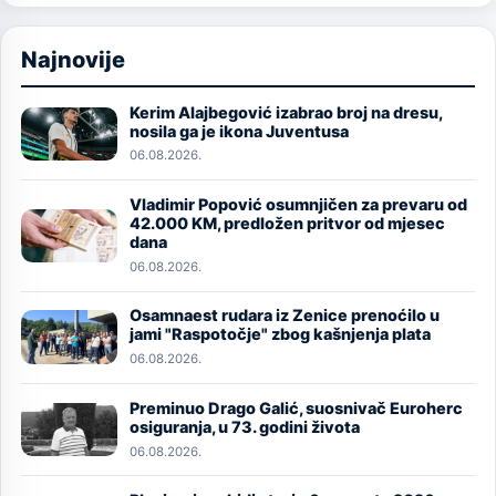
Najnovije
Kerim Alajbegović izabrao broj na dresu,
Image
nosila ga je ikona Juventusa
06.08.2026.
Vladimir Popović osumnjičen za prevaru od
Image
42.000 KM, predložen pritvor od mjesec
dana
06.08.2026.
Osamnaest rudara iz Zenice prenoćilo u
Image
jami "Raspotočje" zbog kašnjenja plata
06.08.2026.
Preminuo Drago Galić, suosnivač Euroherc
Image
osiguranja, u 73. godini života
06.08.2026.