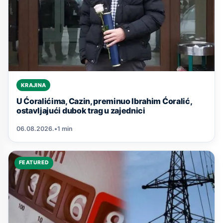
KRAJINA
U Ćoralićima, Cazin, preminuo Ibrahim Ćoralić,
ostavljajući dubok trag u zajednici
06.08.2026.
•
1 min
FEATURED