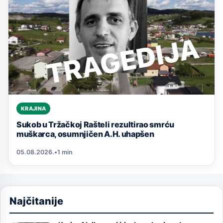
KRAJINA
Sukob u Tržačkoj Rašteli rezultirao smrću
muškarca, osumnjičen A.H. uhapšen
05.08.2026.
•
1 min
Najčitanije