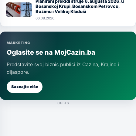
Planirani prekidi struje 6. augusta 2026. u
Image
Bosanskoj Krupi, Bosanskom Petrovcu,
Bužimu i Velikoj Kladuši
06.08.2026.
MARKETING
Oglasite se na MojCazin.ba
Predstavite svoj biznis publici iz Cazina, Krajine i
dijaspore.
Saznajte više
OGLAS