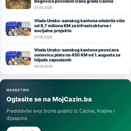
Begovića povodom Dana grada Cazina
07.08.2026.
Vlada Unsko-sanskog kantona odobrila više
Image
od 9,7 miliona KM za infrastrukturne i
socijalne projekte
07.08.2026.
Vlada Unsko-sanskog kantona povećava
Image
osnovicu plata na 450 KM od 1. augusta za
hiljade zaposlenih
06.08.2026.
MARKETING
Oglasite se na MojCazin.ba
Predstavite svoj biznis publici iz Cazina, Krajine i
dijaspore.