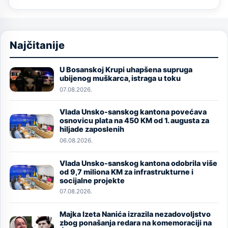
Najčitanije
U Bosanskoj Krupi uhapšena supruga
Image
ubijenog muškarca, istraga u toku
07.08.2026.
Vlada Unsko-sanskog kantona povećava
Image
osnovicu plata na 450 KM od 1. augusta za
hiljade zaposlenih
06.08.2026.
Vlada Unsko-sanskog kantona odobrila više
Image
od 9,7 miliona KM za infrastrukturne i
socijalne projekte
07.08.2026.
Majka Izeta Nanića izrazila nezadovoljstvo
Image
zbog ponašanja redara na komemoraciji na