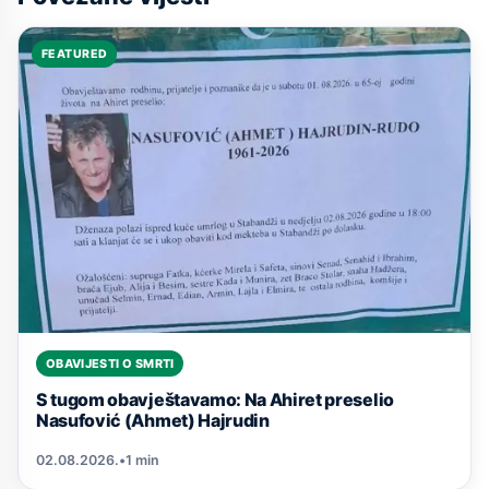
FEATURED
OBAVIJESTI O SMRTI
S tugom obavještavamo: Na Ahiret preselio
Nasufović (Ahmet) Hajrudin
02.08.2026.
•
1 min