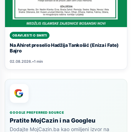
OBAVIJESTI O SMRTI
Na Ahiret preselio Hadžija Tankošić (Eniza i Fate)
Bajro
02.08.2026.
•
1 min
GOOGLE PREFERRED SOURCE
Pratite MojCazin i na Googleu
Dodajte MojCazin.ba kao omiljeni izvor na