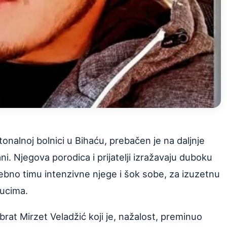
onalnoj bolnici u Bihaću, prebačen je na daljnje
jani. Njegova porodica i prijatelji izražavaju duboku
bno timu intenzivne njege i šok sobe, za izuzetnu
nucima.
 brat Mirzet Veladžić koji je, nažalost, preminuo