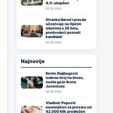
A.H. uhapšen
05.08.2026.
Stranka Narod i pravda
učestvuje na Općim
Image
izborima s 29 lista,
predvodeći poznati
kandidati
05.08.2026.
Najnovije
Kerim Alajbegović
izabrao broj na dresu,
Image
nosila ga je ikona
Juventusa
06.08.2026.
Vladimir Popović
osumnjičen za prevaru od
Image
42.000 KM, predložen