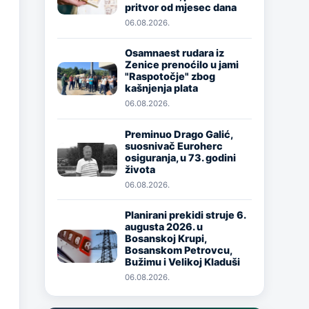
pritvor od mjesec dana
06.08.2026.
Osamnaest rudara iz
Zenice prenoćilo u jami
Image
"Raspotočje" zbog
kašnjenja plata
06.08.2026.
Preminuo Drago Galić,
suosnivač Euroherc
Image
osiguranja, u 73. godini
života
06.08.2026.
Planirani prekidi struje 6.
augusta 2026. u
Image
Bosanskoj Krupi,
Bosanskom Petrovcu,
Bužimu i Velikoj Kladuši
06.08.2026.