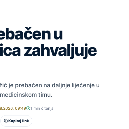
ebačen u
ica zahvaljuje
ć je prebačen na daljnje liječenje u
h medicinskom timu.
08.2026. 09:49
1 min čitanja
Kopiraj link