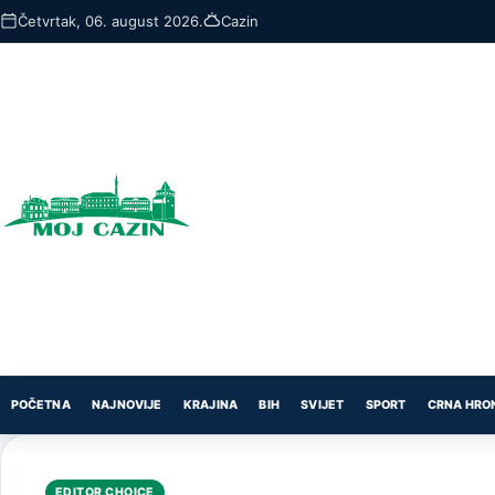
Skip
Četvrtak, 06. august 2026.
Cazin
to
main
content
POČETNA
NAJNOVIJE
KRAJINA
BIH
SVIJET
SPORT
CRNA HRO
EDITOR CHOICE