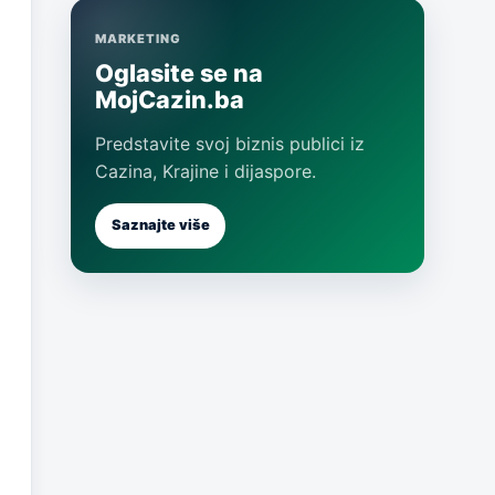
MARKETING
Oglasite se na
MojCazin.ba
Predstavite svoj biznis publici iz
Cazina, Krajine i dijaspore.
Saznajte više