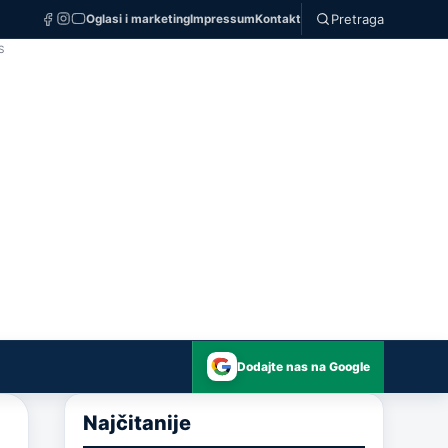
Pretraga
Oglasi i marketing
Impressum
Kontakt
S
Dodajte nas na Google
Najčitanije