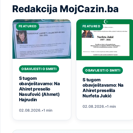
Redakcija MojCazin.ba
FEATURED
FEATURED
OBAVIJESTI O SMRTI
OBAVIJESTI O SMRTI
S tugom
S tugom
obavještavamo: Na
obavještavamo: Na
Ahiret preselio
Ahiret preselila
Nasufović (Ahmet)
Nurfeta Jukić
Hajrudin
02.08.2026.
•
1 min
02.08.2026.
•
1 min