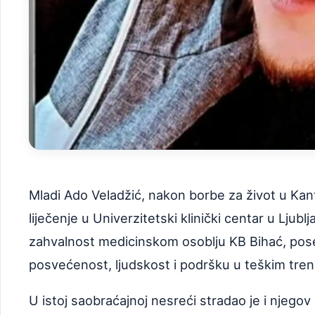
Mladi Ado Veladžić, nakon borbe za život u Kant
liječenje u Univerzitetski klinički centar u Ljubl
zahvalnost medicinskom osoblju KB Bihać, pose
posvećenost, ljudskost i podršku u teškim tre
U istoj saobraćajnoj nesreći stradao je i njegov