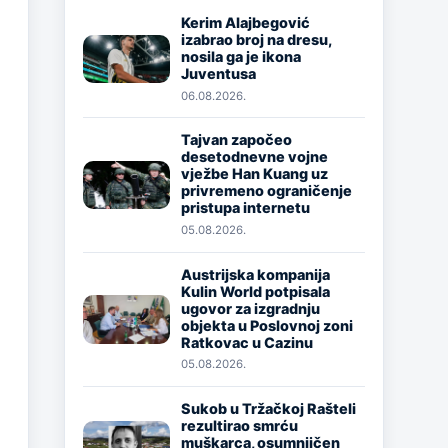
Kerim Alajbegović
izabrao broj na dresu,
Image
nosila ga je ikona
Juventusa
06.08.2026.
Tajvan započeo
desetodnevne vojne
Image
vježbe Han Kuang uz
privremeno ograničenje
pristupa internetu
05.08.2026.
Austrijska kompanija
Kulin World potpisala
Image
ugovor za izgradnju
objekta u Poslovnoj zoni
Ratkovac u Cazinu
05.08.2026.
Sukob u Tržačkoj Rašteli
rezultirao smrću
Image
muškarca, osumnjičen