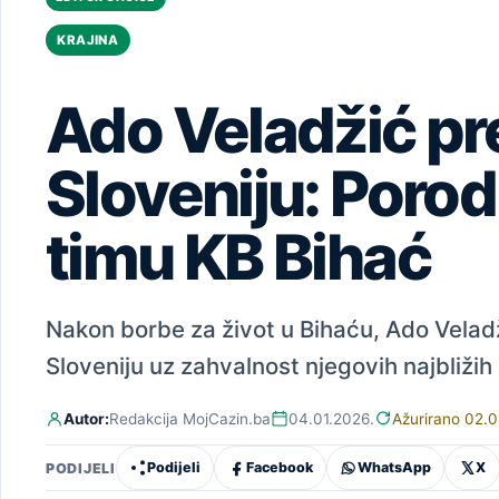
KRAJINA
Ado Veladžić pr
Sloveniju: Porod
timu KB Bihać
Nakon borbe za život u Bihaću, Ado Veladži
Sloveniju uz zahvalnost njegovih najbliži
Autor:
Redakcija MojCazin.ba
04.01.2026.
Ažurirano 02.
Podijeli
Facebook
WhatsApp
X
PODIJELI