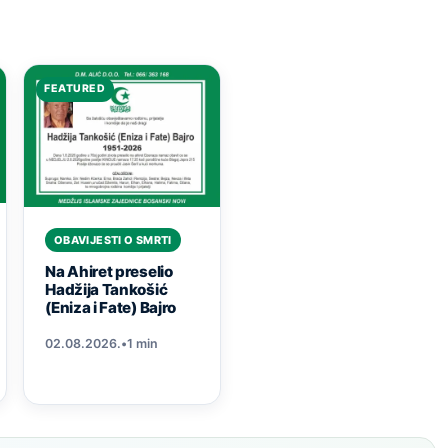
FEATURED
OBAVIJESTI O SMRTI
Na Ahiret preselio
Hadžija Tankošić
(Eniza i Fate) Bajro
02.08.2026.
•
1 min