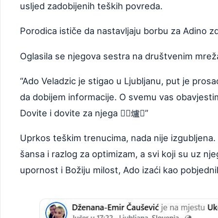
usljed zadobijenih teških povreda.
Porodica ističe da nastavljaju borbu za Adino zd
Oglasila se njegova sestra na društvenim mrež
“Ado Veladzic je stigao u Ljubljanu, put je pro
da dobijem informacije. O svemu vas obavjesti
Dovite i dovite za njega 爐”
Uprkos teškim trenucima, nada nije izgubljena. 
šansa i razlog za optimizam, a svi koji su uz n
upornost i Božiju milost, Ado izaći kao pobjedni